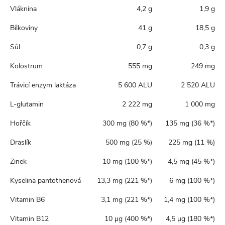
Vláknina
4,2 g
1,9 g
Bílkoviny
41 g
18,5 g
Sůl
0,7 g
0,3 g
Kolostrum
555 mg
249 mg
Trávicí enzym laktáza
5 600 ALU
2 520 ALU
L-glutamin
2 222 mg
1 000 mg
Hořčík
300 mg (80 %*)
135 mg (36 %*)
Draslík
500 mg (25 %)
225 mg (11 %)
Zinek
10 mg (100 %*)
4,5 mg (45 %*)
Kyselina pantothenová
13,3 mg (221 %*)
6 mg (100 %*)
Vitamin B6
3,1 mg (221 %*)
1,4 mg (100 %*)
Vitamin B12
10 µg (400 %*)
4,5 µg (180 %*)