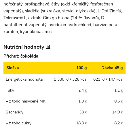
hořečnatý, protispékavé látky (oxid křemičitý, fosforečnan
vápenatý), sladidla (sukralóza, steviol-glykosidy), L-OptiZinc®,
Tolerase® L, extrakt Ginkgo biloba (24 % flavonů), D-
pantothenát vápenatý, pyridoxin hydrochlorid, barvivo beta-
karoten, kyanokobalamin.
Nutriční hodnoty 📊
Příchuť: čokoláda
Složka
100 g
Dávka 45 g
Energetická hodnota
1 380 kJ / 326 kcal
621 kJ / 147 kcal
Tuky
2,4 g
1,1 g
– z toho nasycené MK
1,3 g
0,6 g
Sacharidy
33 g
14,9 g
– z toho cukry
18,3 g
8,2 g