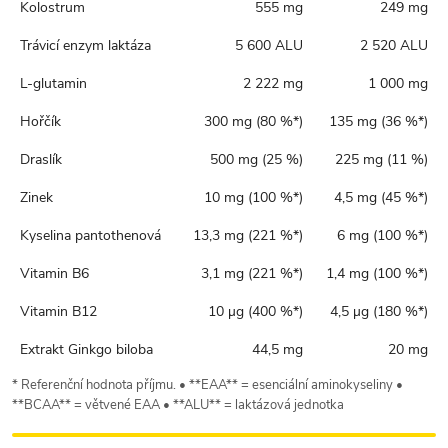
Kolostrum
555 mg
249 mg
Trávicí enzym laktáza
5 600 ALU
2 520 ALU
L-glutamin
2 222 mg
1 000 mg
Hořčík
300 mg (80 %*)
135 mg (36 %*)
Draslík
500 mg (25 %)
225 mg (11 %)
Zinek
10 mg (100 %*)
4,5 mg (45 %*)
Kyselina pantothenová
13,3 mg (221 %*)
6 mg (100 %*)
Vitamin B6
3,1 mg (221 %*)
1,4 mg (100 %*)
Vitamin B12
10 µg (400 %*)
4,5 µg (180 %*)
Extrakt Ginkgo biloba
44,5 mg
20 mg
* Referenční hodnota příjmu. • **EAA** = esenciální aminokyseliny •
**BCAA** = větvené EAA • **ALU** = laktázová jednotka