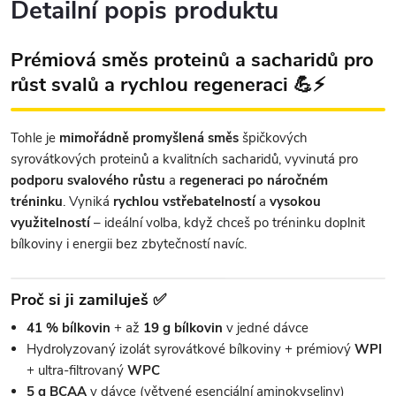
Detailní popis produktu
Prémiová směs proteinů a sacharidů pro
růst svalů a rychlou regeneraci 💪⚡
Tohle je
mimořádně promyšlená směs
špičkových
syrovátkových proteinů a kvalitních sacharidů, vyvinutá pro
podporu svalového růstu
a
regeneraci po náročném
tréninku
. Vyniká
rychlou vstřebatelností
a
vysokou
využitelností
– ideální volba, když chceš po tréninku doplnit
bílkoviny i energii bez zbytečností navíc.
Proč si ji zamiluješ ✅
41 % bílkovin
+ až
19 g bílkovin
v jedné dávce
Hydrolyzovaný izolát syrovátkové bílkoviny + prémiový
WPI
+ ultra-filtrovaný
WPC
5 g BCAA
v dávce (větvené esenciální aminokyseliny)