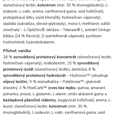
slunečnicový lecitin,
kolostrum
(min. 30 % imunoglobulinů), L-
isoleucin, L-valin, aroma, xanthanová guma, oxid hořečnatý,
protispékavé látky (oxid křemičitý, fosforečnan vápenatý),
sladidla (sukralóza, steviol-glykosidy), mono-L-methionin sulfát
zinečnatý – L-OptiZinc®, laktáza – Tolerase® L, extrakt Ginkgo
biloba (24 % flavonů), D-pantothenát vápenatý, pyridoxin
hydrochlorid, kyanokobalamin.
Příchuť: vanilka
26 %
syrovátkový proteinový koncentrát
(slunečnicový lecitin,
fosforečnan vápenatý), maltodextrin, 15 %
syrovátkový
proteinový izolát
(slunečnicový lecitin), dextróza, 8 %
syrovátkový proteinový hydrolyzát
– Hydrovon™ (obsahuje
sójový lecitin
), 5 % isomaltulóza – Palatinose™, glukonát
draselný, 3 % ModCarb™ (
oves bez lepku
, quinoa, amarant,
pohanka, proso), L-glutamin, L-alanin, směs akáciové gumy a
bezlepkové pšeničné vlákniny
, bisglycinát hořečnatý, aroma, L-
leucin, slunečnicový lecitin,
kolostrum
(min. 30 %
imunoglobulinů), L-isoleucin, L-valin, xanthanová guma, oxid