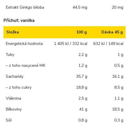
Extrakt Ginkgo biloba
44,5 mg
20 mg
Příchuť: vanilka
Složka
100 g
Dávka 45 g
Energetická hodnota
1 405 kJ / 332 kcal
632 kJ / 149 kcal
Tuky
2,2 g
1 g
– z toho nasycené MK
1,2 g
0,5 g
Sacharidy
35,7 g
16,1 g
– z toho cukry
18,8 g
8,5 g
Vláknina
2,5 g
1,1 g
Bílkoviny
41 g
18,5 g
Sůl
0,8 g
0,3 g