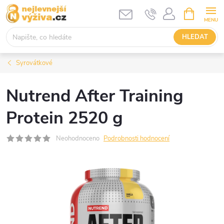
Přejít
NÁKUPNÍ
KOŠÍK
na
obsah
HLEDAT
Syrovátkové
Nutrend After Training
Protein 2520 g
Neohodnoceno
Podrobnosti hodnocení