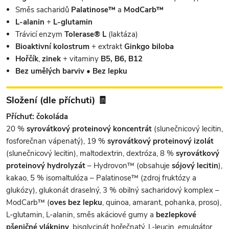
Směs sacharidů
Palatinose™
a
ModCarb™
L-alanin
+
L-glutamin
Trávicí enzym
Tolerase® L
(laktáza)
Bioaktivní kolostrum
+ extrakt
Ginkgo biloba
Hořčík
,
zinek
+ vitaminy
B5, B6, B12
Bez umělých barviv
•
Bez lepku
Složení (dle příchuti) 🧾
Příchuť: čokoláda
20 %
syrovátkový proteinový koncentrát
(slunečnicový lecitin,
fosforečnan vápenatý), 19 %
syrovátkový proteinový izolát
(slunečnicový lecitin), maltodextrin, dextróza, 8 %
syrovátkový
proteinový hydrolyzát
– Hydrovon™ (obsahuje
sójový lecitin
),
kakao, 5 % isomaltulóza – Palatinose™ (zdroj fruktózy a
glukózy), glukonát draselný, 3 % obilný sacharidový komplex –
ModCarb™ (
oves bez lepku
, quinoa, amarant, pohanka, proso),
L-glutamin, L-alanin, směs akáciové gumy a
bezlepkové
pšeničné vlákniny
, bisglycinát hořečnatý, L-leucin, emulgátor