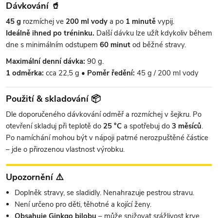
Dávkování 🥤
45 g
rozmíchej ve
200 ml vody
a po
1 minutě
vypij.
Ideálně ihned po tréninku.
Další dávku lze užít kdykoliv během
dne s minimálním odstupem
60 minut
od běžné stravy.
Maximální denní dávka:
90 g.
1 odměrka:
cca 22,5 g •
Poměr ředění:
45 g / 200 ml vody
Použití & skladování 📦
Dle doporučeného dávkování odměř a rozmíchej v šejkru. Po
otevření skladuj při teplotě do
25 °C
a spotřebuj do
3 měsíců
.
Po namíchání mohou být v nápoji patrné nerozpuštěné částice
– jde o přirozenou vlastnost výrobku.
Upozornění ⚠️
Doplněk stravy, se sladidly. Nenahrazuje pestrou stravu.
Není určeno pro děti, těhotné a kojící ženy.
Obsahuje Ginkgo bilobu
– může snižovat srážlivost krve.