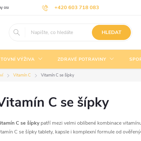
+420 603 718 083
y osobních údajů
Doprava a platba
Kontakty
info@nejlevnejsivyziva.cz
HLEDAT
TOVNÍ VÝŽIVA
ZDRAVÉ POTRAVINY
SPO
ví
Vitamín C
Vitamín C se šípky
Vitamín C se šípky
itamín C se šípky
patří mezi velmi oblíbené kombinace vitamín
itamín C se šípky tablety, kapsle i komplexní formule od ověřen