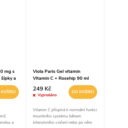
00 mg s
Viola Paris Gel vitamin
 šípky a
Vitamin C + Rosehip 90 ml
100
249 Kč
 KOŠÍKU
DO KOŠÍKU
Vyprodáno
Vitamin C přispívá k normální funkci
ímS
imunitního systému během
erolou a
intenzivního cvičení nebo po něm.