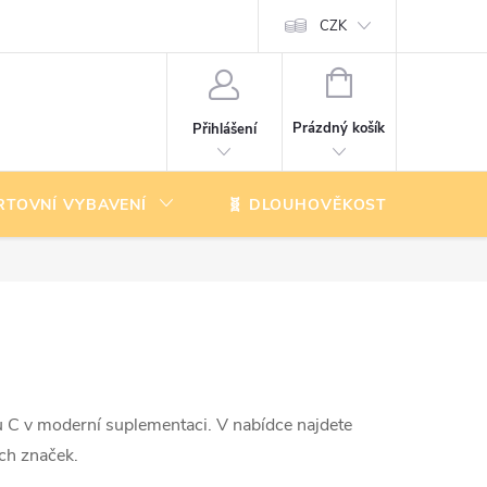
CZK
NÁKUPNÍ
KOŠÍK
Prázdný košík
Přihlášení
RTOVNÍ VYBAVENÍ
🧬 DLOUHOVĚKOST
K
u C v moderní suplementaci. V nabídce najdete
ých značek.