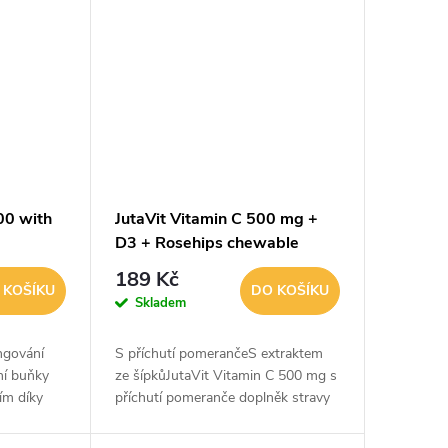
00 with
JutaVit Vitamin C 500 mg +
D3 + Rosehips chewable
tablet 100 žvýkacích tablet
189 Kč
 KOŠÍKU
DO KOŠÍKU
Skladem
ngování
S příchutí pomerančeS extraktem
ní buňky
ze šípkůJutaVit Vitamin C 500 mg s
ím díky
příchutí pomeranče doplněk stravy
tnostem
žvýkací tablety se sladidly. Vitamin
 vyčerpání
C přispívá ke snížení míry únavy a...