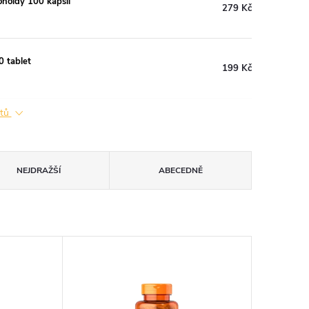
onoidy 100 kapslí
279 Kč
0 tablet
199 Kč
ktů
NEJDRAŽŠÍ
ABECEDNĚ