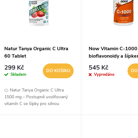
p
p
s
r
p
Natur Tanya Organic C Ultra
Now Vitamin C-1000
o
60 Tablet
bioflavonoidy a šípk
r
tablet
299 Kč
545 Kč
d
DO KOŠÍKU
DO
Skladem
Vyprodáno
o
u
🍊 Natur Tanya Organic C Ultra
d
1500 mg – Postupně uvolňovaný
k
vitamín C se šípky pro silnou
u
imunituNatur Tanya Organic C Ultra
t
je prémiový doplněk stravy s
k
vysokou dávkou 1 500 mg...
ů