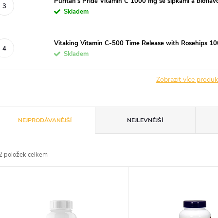
Puritan's Pride Vitamin C 1000 mg se šipkami a bioflav
Skladem
Vitaking Vitamin C-500 Time Release with Rosehips 10
Skladem
Zobrazit více produ
Ř
NEJPRODÁVANĚJŠÍ
NEJLEVNĚJŠÍ
a
2
položek celkem
z
V
e
ý
n