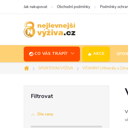
Přejít
Jak nakupovat
Obchodní podmínky
Podmínky ochran
na
obsah
CO VÁS TRÁPÍ?
AKCE
SPOR
SPORTOVNÍ VÝŽIVA
VITAMÍNY | Minerály a Zdra
Domů
P
o
V
Dle ceny
s
v