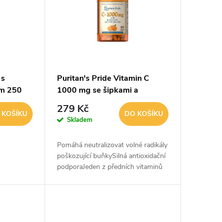
 s
Puritan's Pride Vitamin C
em 250
1000 mg se šipkami a
bioflavonoidy 100 kapslí
279 Kč
 KOŠÍKU
DO KOŠÍKU
Skladem
Pomáhá neutralizovat volné radikály
poškozující buňkySilná antioxidační
podporaJeden z předních vitaminů
na podporu imunityVitamin C je
nezbytný pro mnoho funkcí v těle a
je...