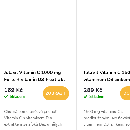
Pomáhá udržovat...
Pomáhá udržovat...
Jutavit Vitamín C 1000 mg
JutaVit Vitamin C 15
Forte + vitamín D3 + extrakt
vitaminem D3 zinkem
ze šípků pomerančová příchuť
extraktem z aceroly 
169 Kč
289 Kč
60 žvýkacích tablet
tablet
ZOBRAZIT
DO
Skladem
Skladem
Chutná pomerančová příchuť
1500 mg vitaminu C s
Vitamin C s vitaminem D a
prodlouženým uvolňován
extraktem ze šípků Bez umělých
vitaminem D3, zinkem, ac