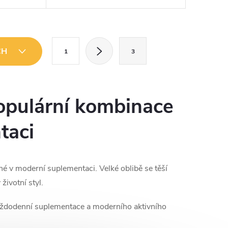
t Vitamin C
Vitamin C přispívá k normální funkci
sahuje
nervového systému. Vitamin C
přispívá k...
S
CH
1
3
t
r
á
populární kombinace
n
k
taci
o
v
é v moderní suplementaci. Velké oblibě se těší
á
životní styl.
n
í
každodenní suplementace a moderního aktivního