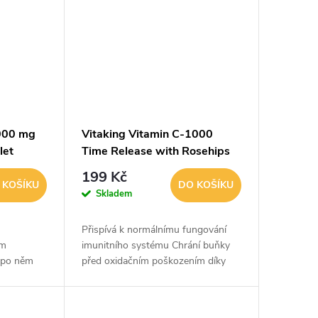
1000 mg
Vitaking Vitamin C-1000
let
Time Release with Rosehips
60 tablet
199 Kč
 KOŠÍKU
DO KOŠÍKU
Skladem
i
Přispívá k normálnímu fungování
em
imunitního systému Chrání buňky
o po něm
před oxidačním poškozením díky
růběhu
svým antioxidačním vlastnostem
Pomáhá snižovat únavu a vyčerpání
ívá k...
Pomáhá udržovat...