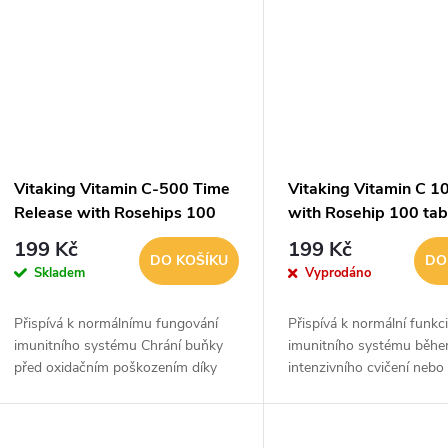
t
ů
Vitaking Vitamin C-500 Time
Vitaking Vitamin C 
Release with Rosehips 100
with Rosehip 100 tab
tablet
199 Kč
199 Kč
DO KOŠÍKU
DO
Skladem
Vyprodáno
Přispívá k normálnímu fungování
Přispívá k normální funkc
imunitního systému Chrání buňky
imunitního systému běh
před oxidačním poškozením díky
intenzivního cvičení neb
svým antioxidačním vlastnostem
Přispívá k normálnímu p
Pomáhá snižovat únavu a vyčerpání
metabolických procesů
Pomáhá udržovat...
produkujících energii Přisp