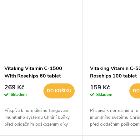
Vitaking Vitamin C-1500
Vitaking Vitamin C-5
With Rosehips 60 tablet
Rosehips 100 tablet
269 Kč
159 Kč
DO KOŠÍKU
DO
Skladem
Skladem
Přispívá k normálnímu fungování
Přispívá k normálnímu fu
imunitního systému Chrání buňky
imunitního systému Chrá
před oxidačním poškozením díky
před oxidačním poškozen
svým antioxidačním vlastnostem
svým antioxidačním vlas
Pomáhá snižovat únavu a vyčerpání
Pomáhá snižovat únavu a