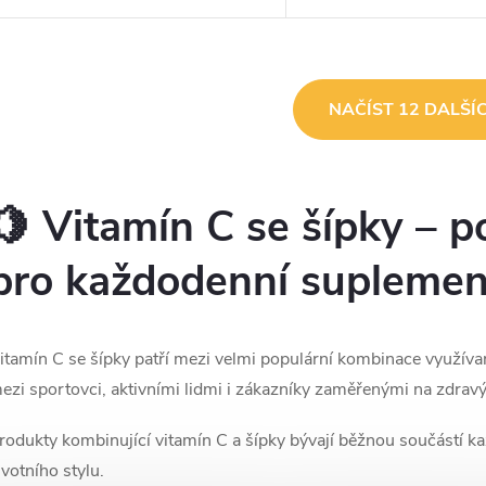
barviv a aromatJutaVit Vitamin C
extraktem ze šípkůJutaVi
Forte obsahuje 1000 mg vitaminu
1500 mg + D3 + zinek ob
C, který je ve vodě...
1500 mg vitaminu C s...
O
NAČÍST 12 DALŠÍ
v
🍋 Vitamín C se šípky – 
á
d
pro každodenní suplemen
a
c
itamín C se šípky patří mezi velmi populární kombinace využívan
ezi sportovci, aktivními lidmi i zákazníky zaměřenými na zdravý 
p
rodukty kombinující vitamín C a šípky bývají běžnou součástí 
ivotního stylu.