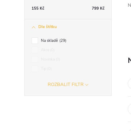
t
N
155
Kč
799
Kč
r
Dle štítku
a
Na skladě
29
n
Akce
0
Novinka
0
n
Tip
0
í
ROZBALIT FILTR
p
a
n