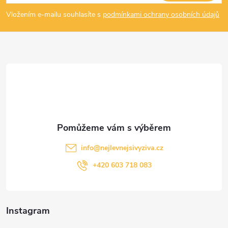
p
Vložením e-mailu souhlasíte s
podmínkami ochrany osobních údajů
a
t
í
info
@
nejlevnejsivyziva.cz
+420 603 718 083
Instagram