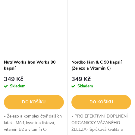
okysličováním organismu,...
do těla- Šetrné k žaludku-...
NutriWorks Iron Works 90
Nordbo Järn & C 90 kapslí
kapslí
(Železo a Vitamín C)
349 Kč
349 Kč
Skladem
Skladem
DO KOŠÍKU
DO KOŠÍKU
- Železo a komplex čtyř dalších
- PRO EFEKTIVNÍ DOPLNĚNÍ
látek- Měď, kyselina listová,
ORGANICKY VÁZANÉHO
vitamín B2 a vitamín C-
ŽELEZA- Špičková kvalita a