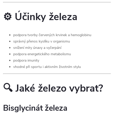
v
k
⚙️ Účinky železa
y
v
podpora tvorby červených krvinek a hemoglobinu
správný přenos kyslíku v organismu
ý
snížení míry únavy a vyčerpání
p
podpora energetického metabolismu
podpora imunity
i
vhodné při sportu i aktivním životním stylu
s
u
🔍 Jaké železo vybrat?
Bisglycinát železa