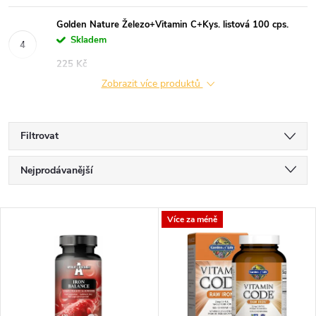
Golden Nature Železo+Vitamin C+Kys. listová 100 cps.
Skladem
225 Kč
Zobrazit více produktů
Filtrovat
Ř
Nejprodávanější
a
Nejlevnější
V
Více za méně
Nejdražší
z
ý
Abecedně
e
p
n