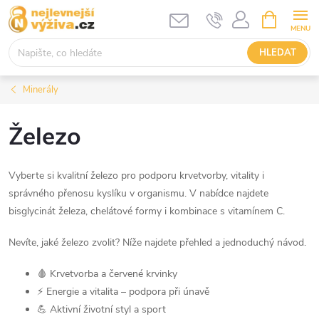
Přejít
NÁKUPNÍ
KOŠÍK
na
obsah
HLEDAT
Minerály
Železo
Vyberte si kvalitní železo pro podporu krvetvorby, vitality i
správného přenosu kyslíku v organismu. V nabídce najdete
bisglycinát železa, chelátové formy i kombinace s vitamínem C.
Nevíte, jaké železo zvolit? Níže najdete přehled a jednoduchý návod.
🩸 Krvetvorba a červené krvinky
⚡ Energie a vitalita – podpora při únavě
💪 Aktivní životní styl a sport