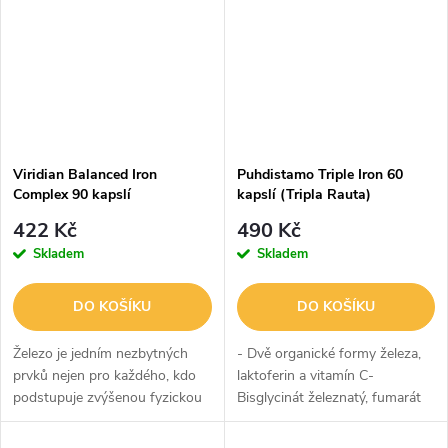
Viridian Balanced Iron
Puhdistamo Triple Iron 60
Complex 90 kapslí
kapslí (Tripla Rauta)
422 Kč
490 Kč
Skladem
Skladem
DO KOŠÍKU
DO KOŠÍKU
Železo je jedním nezbytných
- Dvě organické formy železa,
prvků nejen pro každého, kdo
laktoferin a vitamín C-
podstupuje zvýšenou fyzickou
Bisglycinát železnatý, fumarát
zátěž. Jeho vlastnosti souvisí s
železnatý- Přidaný laktoferin,
krvetvorbou, produkcí energie a
který pomáhá absorbci železa