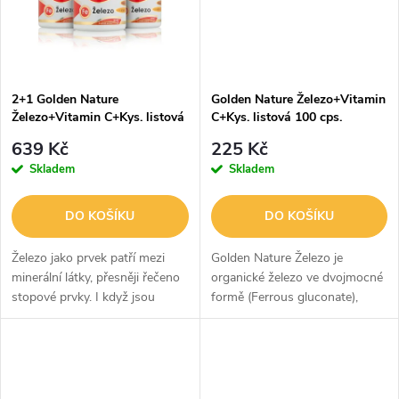
ů
2+1 Golden Nature
Golden Nature Železo+Vitamin
Železo+Vitamin C+Kys. listová
C+Kys. listová 100 cps.
300 cps.
639 Kč
225 Kč
Skladem
Skladem
DO KOŠÍKU
DO KOŠÍKU
Železo jako prvek patří mezi
Golden Nature Železo je
minerální látky, přesněji řečeno
organické železo ve dvojmocné
stopové prvky. I když jsou
formě (Ferrous gluconate),
stopové prvky v organismu
které vyniká svojí
obsaženy v malém množství na
vstřebatelností a je obohaceno
jejich důležitosti to v žádném...
o kyselinu listovou a vitamin
C. Vitamin...