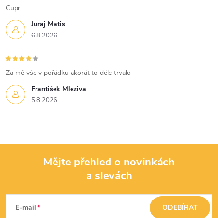
Cupr
Juraj Matis
6.8.2026
Za mě vše v pořádku akorát to déle trvalo
František Mleziva
5.8.2026
Mějte přehled o novinkách
a slevách
Z
á
E-mail
ODEBÍRAT