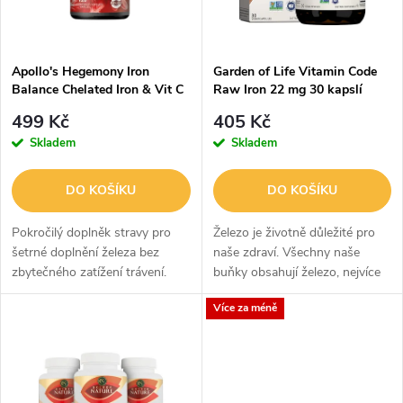
i
í
s
p
Apollo's Hegemony Iron
Garden of Life Vitamin Code
Balance Chelated Iron & Vit C
Raw Iron 22 mg 30 kapslí
p
& Lactoferrin - 120 Kapslí
r
499 Kč
405 Kč
r
Skladem
Skladem
o
o
DO KOŠÍKU
DO KOŠÍKU
d
d
Pokročilý doplněk stravy pro
Železo je životně důležité pro
u
šetrné doplnění železa bez
naše zdraví. Všechny naše
zbytečného zatížení trávení.
buňky obsahují železo, nejvíce
u
je ho však obsaženo v
k
Více za méně
červených krvinkách. Hraje také
k
důležitou roli...
t
t
ů