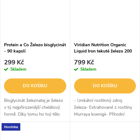
Protein a Co Železo bisglycinát
Viridian Nutrition Organic
- 90 kapslí
Liquid Iron tekuté železo 200
ml
299 Kč
799 Kč
Skladem
Skladem
DO KOŠÍKU
DO KOŠÍKU
Bisglycinát železnatej je železo
- Unikátní rostlinný zdroj
v tý nejpřirozenější chelátový
železa- Extrahované z rostliny
formě. Díky tomu ho tvý tělo
Murraya koenigii- Přírodní
přijme mnohem líp než běžný
forma velmi dobře využitelná
Novinka
anorganický formy, vezme si z
pro tělo- Přidaný vitamín C pro
něj přesně to, co...
zlepšení absorpce- 100%...