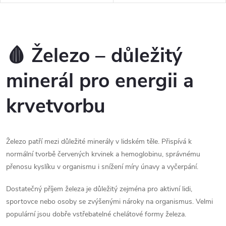
Okysličení organismu- Fyzická i
čistota / Made in Sweden-
psychická kondice
Železo v chelátované formě
bisglycinátu železnatého-
O
Doplněno o vitamín C ve...
v
🩸 Železo – důležitý
l
minerál pro energii a
á
krvetvorbu
d
a
Železo patří mezi důležité minerály v lidském těle. Přispívá k
c
normální tvorbě červených krvinek a hemoglobinu, správnému
přenosu kyslíku v organismu i snížení míry únavy a vyčerpání.
í
p
Dostatečný příjem železa je důležitý zejména pro aktivní lidi,
sportovce nebo osoby se zvýšenými nároky na organismus. Velmi
r
populární jsou dobře vstřebatelné chelátové formy železa.