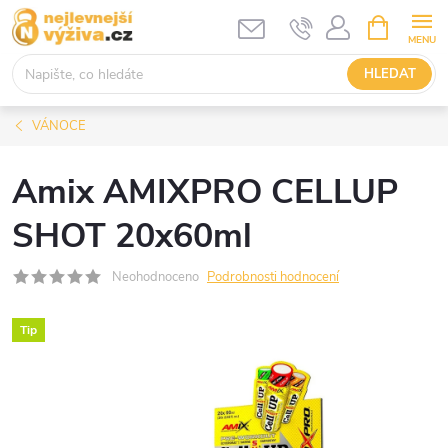
Přejít
NÁKUPNÍ
KOŠÍK
na
obsah
HLEDAT
VÁNOCE
Amix AMIXPRO CELLUP
SHOT 20x60ml
Neohodnoceno
Podrobnosti hodnocení
Tip