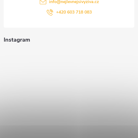
info
@
nejlevnejsivyziva.cz
+420 603 718 083
Instagram