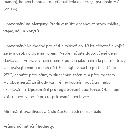
mango), karamel (pouze pro příchuť kola a energy); pyridoxin HCl
(vit. B6).
Upozornění na alergeny:
Produkt může obsahovat stopy
mléka,
vajec, sóji a korýšů.
Upozornění:
Nevhodné pro děti a mládež do 18 let, těhotné a kojící
ženy a osoby citlivé na kofein. Nepřekračujte doporučené denní
dávkování. Přípravek není určen k použití jako náhrada pestré stravy.
Uchovávejte mimo dosah dětí. Skladujte v suchu při teplotě do
25°C, chraňte před přímým slunečním zářením a před mrazem.
Výrobce neručí za škody vzniklé nevhodným použitím nebo
skladováním.
Upozornění pro registrované sportovce:
Obsahuje
kofein, není vhodné pro registrované sportovce.
Minimální trvanlivost a číslo šarže:
uvedeno na obalu.
Průměrné nutriční hodnoty: