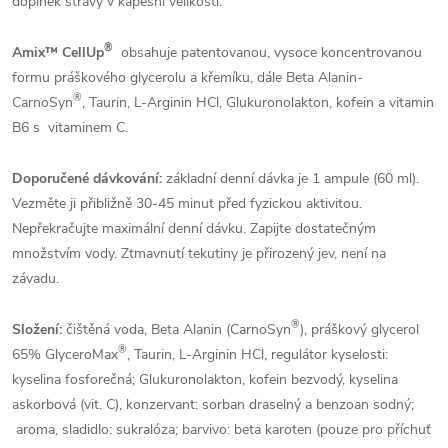
doplněk stravy v kapesní velikosti.
®
Amix™ CellUp
obsahuje patentovanou, vysoce koncentrovanou
formu práškového glycerolu a křemíku, dále Beta Alanin-
®
CarnoSyn
, Taurin, L-Arginin HCl, Glukuronolakton, kofein a vitamin
B6 s vitaminem C.
Doporučené dávkování:
základní denní dávka je 1 ampule (60 ml).
Vezměte ji přibližně 30-45 minut před fyzickou aktivitou.
Nepřekračujte maximální denní dávku. Zapijte dostatečným
množstvím vody. Ztmavnutí tekutiny je přirozený jev, není na
závadu.
®
Složení:
čištěná voda,
Beta Alanin (CarnoSyn
), práškový glycerol
®
65% GlyceroMax
, Taurin, L-Arginin HCl, regulátor kyselosti:
kyselina fosforečná; Glukuronolakton, kofein bezvodý, kyselina
askorbová (vit. C), konzervant: sorban draselný a benzoan sodný;
aroma, sladidlo: sukralóza; barvivo: beta karoten (pouze pro příchuť