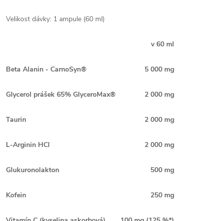
Velikost dávky: 1 ampule (60 ml)
v 60 ml
Beta Alanin - CarnoSyn®
5 000 mg
Glycerol prášek 65% GlyceroMax®
2 000 mg
Taurin
2 000 mg
L-Arginin HCl
2 000 mg
Glukuronolakton
500 mg
Kofein
250 mg
Vitamín C (kyselina askorbová)
100 mg (125 %*)