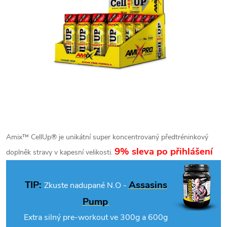
Amix™ CellUp® je unikátní super koncentrovaný předtréninkový
9% sleva po přihlášení
doplněk stravy v kapesní velikosti.
TIP:
Assasins
Zkuste nadupané N.O -
Pump
.
Extra silný pre-workout ve 300g a 600g