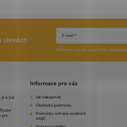
E-mail
a slevách
Vložením e-mailu souhlasíte s
podmínka
Informace pro vás
Jak nakupovat
 je a má
Obchodní podmínky
řírodní
Podmínky ochrany osobních
u pro
údajů
Doprava a platba