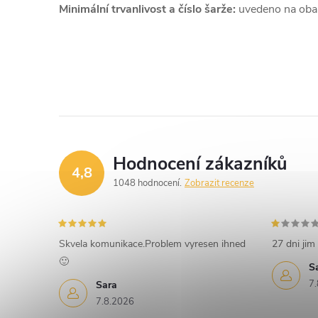
Minimální trvanlivost a číslo šarže:
uvedeno na oba
Hodnocení zákazníků
4,8
1048 hodnocení
Zobrazit recenze
Skvela komunikace.Problem vyresen ihned
27 dni jim 
🙂
S
7.
Sara
7.8.2026