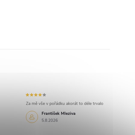
Za mě vše v pořádku akorát to déle trvalo
František Mleziva
5.8.2026