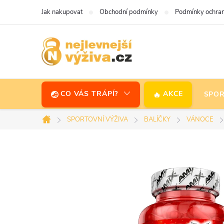
Přejít
Jak nakupovat
Obchodní podmínky
Podmínky ochran
na
obsah
CO VÁS TRÁPÍ?
AKCE
SPOR
SPORTOVNÍ VÝŽIVA
BALÍČKY
VÁNOCE
Domů