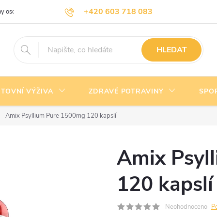
+420 603 718 083
y osobních údajů
Doprava a platba
Kontakty
info@nejlevnejsivyziva.cz
HLEDAT
TOVNÍ VÝŽIVA
ZDRAVÉ POTRAVINY
SPO
Amix Psyllium Pure 1500mg 120 kapslí
Amix Psyl
120 kapslí
Neohodnoceno
P