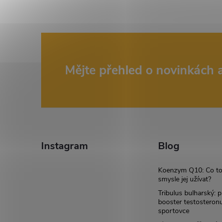
Z
Mějte přehled o novinkách
á
p
a
Instagram
Blog
t
Koenzym Q10: Co to
smysle jej užívat?
í
Tribulus bulharský: p
booster testosteron
sportovce