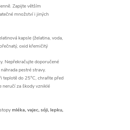
enně. Zapijte větším
atečné množství i jiných
atinová kapsle (želatina, voda,
hořečnatý, oxid křemičitý
ny. Nepřekračujte doporučené
 náhrada pestré stravy.
i teplotě do 25°C, chraňte před
neručí za škody vzniklé
 stopy
mléka, vajec, sóji, lepku,