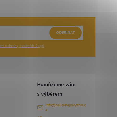
ODEBÍRAT
mi ochrany osobních údajů
info
@
nejlevnejsivyziva.c
z