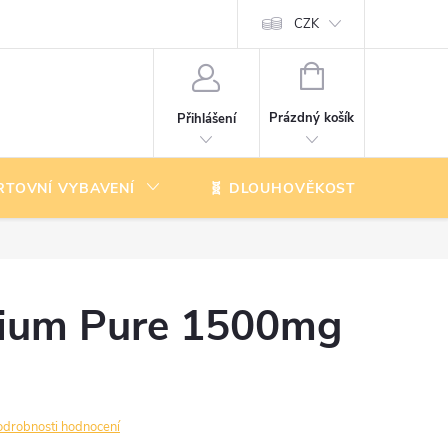
CZK
NÁKUPNÍ
KOŠÍK
Prázdný košík
Přihlášení
RTOVNÍ VYBAVENÍ
🧬 DLOUHOVĚKOST
K
lium Pure 1500mg
odrobnosti hodnocení