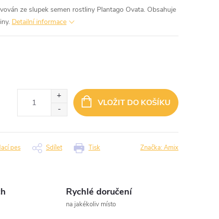
ivován ze slupek semen rostliny Plantago Ovata. Obsahuje
iny.
Detailní informace
VLOŽIT DO KOŠÍKU
dací pes
Sdílet
Tisk
Značka:
Amix
ch
Rychlé doručení
na jakékoliv místo