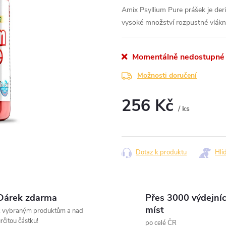
Amix Psyllium Pure prášek je der
vysoké množství rozpustné vlákn
Momentálně nedostupné
Možnosti doručení
256 Kč
/ ks
Měrná
cena:
Dotaz k produktu
Hlí
Dárek zdarma
Přes 3000 výdejní
míst
k vybraným produktům a nad
rčitou částku!
po celé ČR