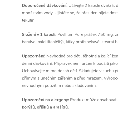
Doporučené dávkování:
Užívejte 2 kapsle dvakrát d
množstvím vody. Ujistěte se, že přes den pijete dost
tekutin.
Složení v 1 kapsli:
Psyllium Pure prášek 750 mg, žel
barvivo: oxid titaničitý), látky protispékavé: stearát 
Upozornění:
Nevhodné pro děti, těhotné a kojící že
denní dávkování. Přípravek není určen k použití jako
Uchovávejte mimo dosah dětí. Skladujete v suchu př
přímým slunečním zářením a před mrazem. Výrobce 
nevhodným použitím nebo skladováním.
Upozornění na alergeny:
Produkt může obsahovat
korýšů, oříšků a arašídů.