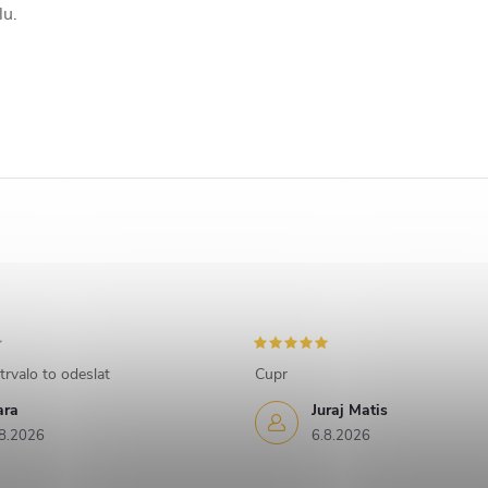
lu.
trvalo to odeslat
Cupr
ara
Juraj Matis
8.2026
6.8.2026