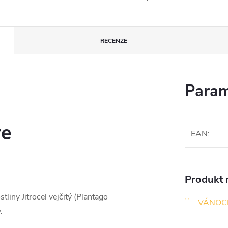
RECENZE
Param
re
EAN
:
Produkt n
liny Jitrocel vejčitý (Plantago
VÁNOC
.