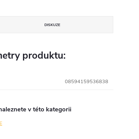
DISKUZE
etry produktu:
08594159536838
aleznete v této kategorii
E