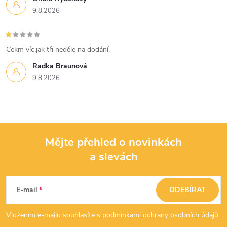
s
9.8.2026
u
Cekm víc,jak tři neděle na dodání.
Radka Braunová
9.8.2026
Mějte přehled o novinkách
a slevách
Z
á
E-mail
ODEBÍRAT
p
Vložením e-mailu souhlasíte s
podmínkami ochrany osobních údajů