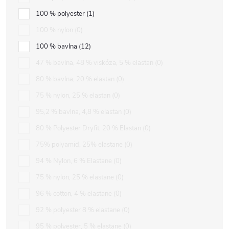
100 % polyester
1
100 % nylon
0
100 % bavlna
12
47 % bavlna, 48 % viskóza, 5 % elastan
0
80 % bavlna, 20 % elastan
0
75 % nylon, 25 % elastan
0
95,2 % bavlna, 4,8 % elastan
0
80 % Polyester Dryfit, 20 % Elastan
0
75% polyamid, 25% elastane
0
94 % Nylon, 6 % Elastane
0
75 % nylon, 25 % elastane
0
96 % cotton, 4 % elastane
0
92 % polyester 8 % elastane
0
95 % polyester, 5 % elastane
0