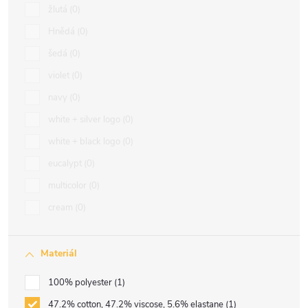
žlutá
0
Hnědá
0
šedá
0
violet
0
navy
0
white + silver logo
0
white + black logo
0
eucalypt
0
multicolor
0
cream
0
Materiál
100% polyester
1
47.2% cotton, 47.2% viscose, 5.6% elastane
1