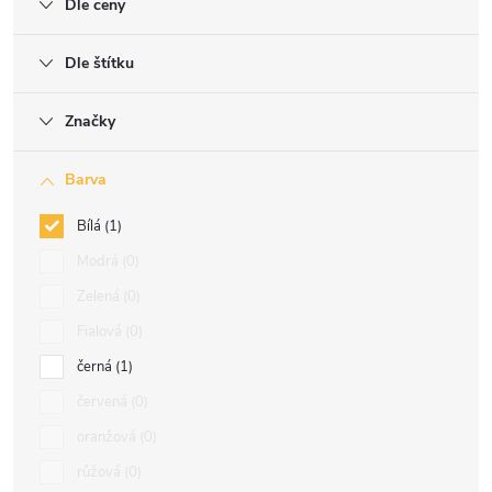
Dle ceny
Dle štítku
Značky
Barva
Bílá
1
Modrá
0
Zelená
0
Fialová
0
černá
1
červená
0
oranžová
0
růžová
0