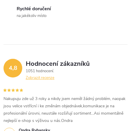
c
Rychlé doručení
na jakékoliv místo
í
p
r
v
Hodnocení zákazníků
k
4,8
1051 hodnocení
y
Zobrazit recenze
v
Nakupuju zde už 3 roky a nikdy jsem neměl žádný problém, naopak
ý
jsou velice vstřícní i ke změnám objednávek,komunikace je na
p
profesionální úrovni, neustále rozšiřují sortiment...Asi momentálně
nejlepší e-shop s výživou u nás.Ondra
i
Ondra Rybansky