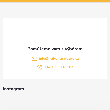
a
t
í
info
@
nejlevnejsivyziva.cz
+420 603 718 083
Instagram