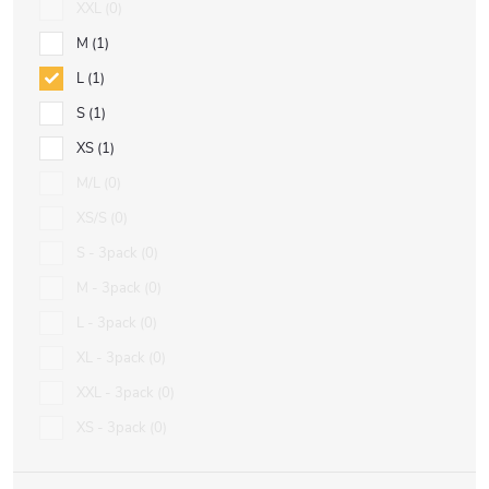
XXL
0
M
1
L
1
S
1
XS
1
M/L
0
XS/S
0
S - 3pack
0
M - 3pack
0
L - 3pack
0
XL - 3pack
0
XXL - 3pack
0
XS - 3pack
0