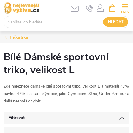
Přejít
NÁKUPNÍ
KOŠÍK
na
obsah
HLEDAT
Trička tílka
Bílé Dámské sportovní
triko, velikost L
Zde naleznete dámské bílé sportovní triko, velikost L a materiál 47%
bavlna 47% elastan. Výrobce, jako Gymbeam, Strix, Under Armour a
další nesmějí chybět.
Filtrovat