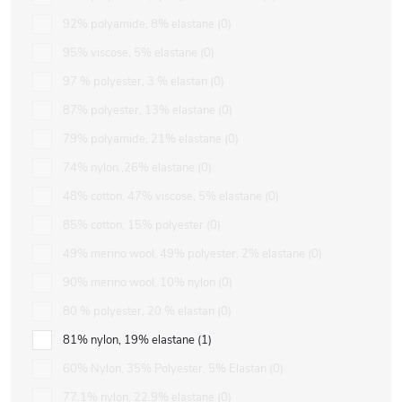
92% polyamide, 8% elastane
0
95% viscose, 5% elastane
0
97 % polyester, 3 % elastan
0
87% polyester, 13% elastane
0
79% polyamide, 21% elastane
0
74% nylon ,26% elastane
0
48% cotton, 47% viscose, 5% elastane
0
85% cotton, 15% polyester
0
49% merino wool, 49% polyester, 2% elastane
0
90% merino wool, 10% nylon
0
80 % polyester, 20 % elastan
0
81% nylon, 19% elastane
1
60% Nylon, 35% Polyester, 5% Elastan
0
77.1% nylon, 22.9% elastane
0