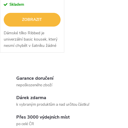
r
r
Skladem
o
o
ZOBRAZIT
d
d
Dámské tílko Ribbed je
u
univerzální basic kousek, který
nesmí chybět v šatníku žádné
u
ženy. Má příjemný materiál,
k
který tvoří kombinace bavlny,
k
viskózy a elastanu. Díky tomu
O
t
je...
t
v
Garance doručení
ů
nepoškozeného zboží
ů
l
Dárek zdarma
á
k vybraným produktům a nad určitou částku!
d
Přes 3000 výdejních míst
a
po celé ČR