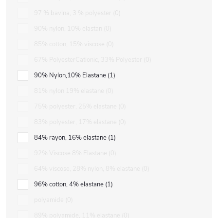
97 % bavlna, 3 % polyester
0
90% nylon, 10% elastan
0
85% cotton, 15% viscose
0
67% PolyesterCationic, 33% Polyester
0
90% Nylon,10% Elastane
1
81% nylon 19% elastane
0
75% polyester, 25% elastane
0
83% polyester, 17% elastane
0
84% rayon, 16% elastane
1
92% Viscose 8% Elastane
0
64% viscose, 28% nylon, 8% elastane
0
96% cotton, 4% elastane
1
polyamide
0
89% polyamide, 11% elastane
0