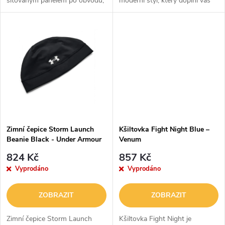
síťovaným panelem po obvodu,
moderní styl, který doplní váš
u
který se postará o maximální
outfit s prémiovým nádechem.
k
prodyšnost. Spolehlivě vás
Spolehlivě vás ochrání před
k
ochrání před sluncem a má
sluncem a díky nastavitelné...
t
nastavitelnou...
t
ů
ů
Zimní čepice Storm Launch
Kšiltovka Fight Night Blue –
Beanie Black - Under Armour
Venum
824 Kč
857 Kč
Vyprodáno
Vyprodáno
ZOBRAZIT
ZOBRAZIT
Zimní čepice Storm Launch
Kšiltovka Fight Night je