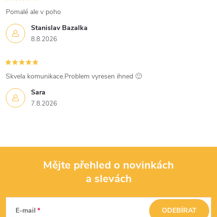
s
Pomalé ale v poho
u
Stanislav Bazalka
8.8.2026
Skvela komunikace.Problem vyresen ihned 🙂
Sara
7.8.2026
Mějte přehled o novinkách
a slevách
Z
á
E-mail
ODEBÍRAT