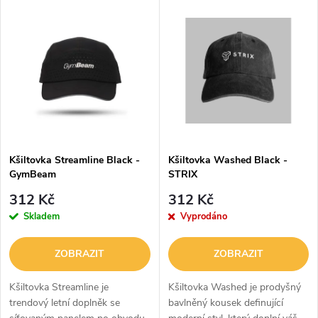
V
Nejdražší
z
ý
Abecedně
e
p
n
i
í
s
p
Kšiltovka Streamline Black -
Kšiltovka Washed Black -
GymBeam
STRIX
p
r
312 Kč
312 Kč
r
Skladem
Vyprodáno
o
o
ZOBRAZIT
ZOBRAZIT
d
d
Kšiltovka Streamline je
Kšiltovka Washed je prodyšný
u
trendový letní doplněk se
bavlněný kousek definující