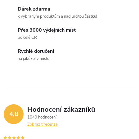
k
c
Dárek zdarma
o
k vybraným produktům a nad určitou částku!
í
v
á
Přes 3000 výdejních míst
p
po celé ČR
n
r
í
Rychlé doručení
v
na jakékoliv místo
k
y
v
ý
Hodnocení zákazníků
4,8
1049 hodnocení
p
Zobrazit recenze
i