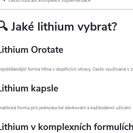
často součást komplexní suplementace
ý
p
🔍 Jaké lithium vybrat?
s
Lithium Orotate
u
ejoblíbenější forma lithia v doplňcích stravy, často využívaná v
Lithium kapsle
raktická forma pro jednoduché dávkování a každodenní užívání.
Lithium v komplexních formulíc