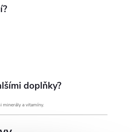
í?
alšími doplňky?
 minerály a vitamíny.
ivy