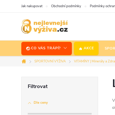
Přejít
Jak nakupovat
Obchodní podmínky
Podmínky ochran
na
obsah
CO VÁS TRÁPÍ?
AKCE
SPOR
SPORTOVNÍ VÝŽIVA
VITAMÍNY | Minerály a Zdra
Domů
P
o
V
Dle ceny
s
o