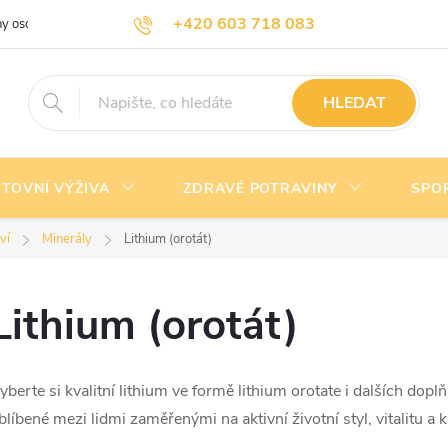
+420 603 718 083
y osobních údajů
Doprava a platba
Kontakty
info@nejlevnejsivyziva.cz
HLEDAT
TOVNÍ VÝŽIVA
ZDRAVÉ POTRAVINY
SPO
ví
Minerály
Lithium (orotát)
Lithium (orotát)
yberte si kvalitní lithium ve formě lithium orotate i dalších do
blíbené mezi lidmi zaměřenými na aktivní životní styl, vitalitu 