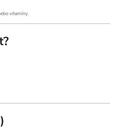
nebo vitamíny.
t?
)