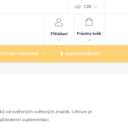
CZK
NÁKUPNÍ
KOŠÍK
Prázdný košík
Přihlášení
RTOVNÍ VYBAVENÍ
🧬 DLOUHOVĚKOST
K
plňků od ověřených světových značek. Lithium je
a každodenní suplementaci.