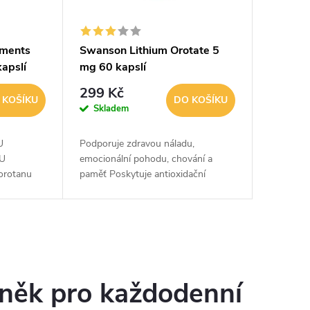
ments
Swanson Lithium Orotate 5
kapslí
mg 60 kapslí
299 Kč
 KOŠÍKU
DO KOŠÍKU
Skladem
U
Podporuje zdravou náladu,
U
emocionální pohodu, chování a
orotanu
paměť Poskytuje antioxidační
dpořit
ochranu Podporuje činnost
ovnanější
neurotransmiterůLithium je cenný
 ŽIVOTNĚ
stopový prvek. Soli lithia se...
lněk pro každodenní