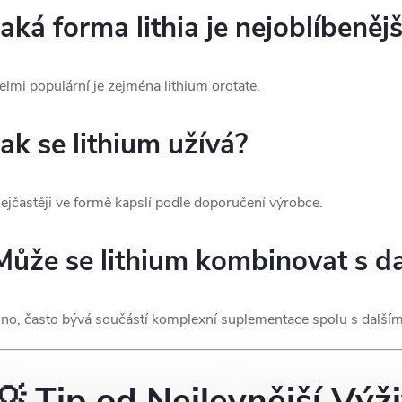
Jaká forma lithia je nejoblíbenějš
elmi populární je zejména lithium orotate.
Jak se lithium užívá?
ejčastěji ve formě kapslí podle doporučení výrobce.
Může se lithium kombinovat s d
no, často bývá součástí komplexní suplementace spolu s dalšími
💡 Tip od Nejlevnější Výž