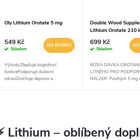
p
s
r
p
Oly Lithium Orotate 5 mg
Double Wood Supple
o
Lithium Orotate 210 
r
549 Kč
699 Kč
d
DO KOŠÍKU
DO
Skladem
Skladem
o
u
Výhody:Zlepšuje kognitivní
NÍZKÁ DÁVKA OROTAN
d
funkcePodporuje duševní
LITNÉHO PRO PODPOR
k
zdravíZmírňuje deprese a
NÁLADY: Pouhých 5 mg 
u
úzkostiZvyšuje hladinu serotoninu a
lithného může pomoci po
t
dopaminu v mozkuPodporuje přežití
klidnější stav mysli a vyr
k
a zdraví mozkových...
náladuOROTAN LITNÝ JE
DŮLEŽITÁ...
ů
O
t
v
⚡ Lithium – oblíbený dop
ů