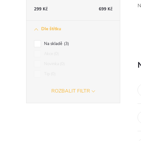
t
N
299
Kč
699
Kč
r
Dle štítku
a
Na skladě
3
n
Akce
0
Novinka
0
n
Tip
0
í
ROZBALIT FILTR
p
a
n