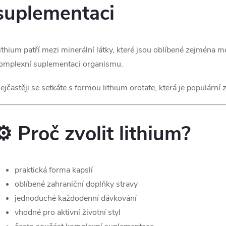
suplementaci
á
d
ithium patří mezi minerální látky, které jsou oblíbené zejména mez
a
omplexní suplementaci organismu.
c
ejčastěji se setkáte s formou lithium orotate, která je populární
p
⚙️ Proč zvolit lithium?
v
praktická forma kapslí
k
oblíbené zahraniční doplňky stravy
y
jednoduché každodenní dávkování
vhodné pro aktivní životní styl
v