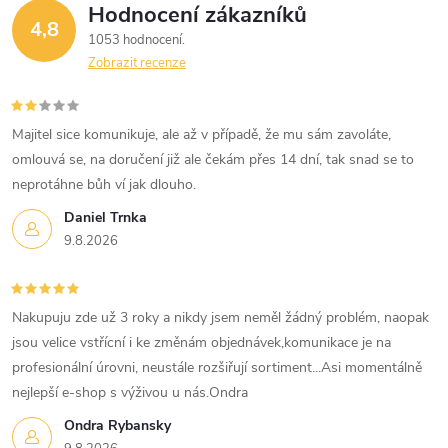
ý
Hodnocení zákazníků
4,8
1053 hodnocení
p
Zobrazit recenze
i
s
Majitel sice komunikuje, ale až v případě, že mu sám zavoláte,
omlouvá se, na doručení již ale čekám přes 14 dní, tak snad se to
u
neprotáhne bůh ví jak dlouho.
Daniel Trnka
9.8.2026
Nakupuju zde už 3 roky a nikdy jsem neměl žádný problém, naopak
jsou velice vstřícní i ke změnám objednávek,komunikace je na
profesionální úrovni, neustále rozšiřují sortiment...Asi momentálně
nejlepší e-shop s výživou u nás.Ondra
Ondra Rybansky