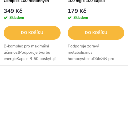
Complex 100 rostlinných
100 mg x 100 kapslí
kapslí
349 Kč
179 Kč
Skladem
Skladem
DO KOŠÍKU
DO KOŠÍKU
B-komplex pro maximální
Podporuje zdravý
účinnostPodporuje tvorbu
metabolismus
energieKapsle B-50 poskytují
homocysteinuDůležitý pro
kompletní doplněk vitamínů
funkci nervového systému
skupiny B a cholin a inositol.
Vitamin B-6 je kofaktorem
Tyto vitaminy podporují tvorbu
mnoha enzymatických reakcí a
energie,...
je nezbytný pro metabolismus
tuků,...