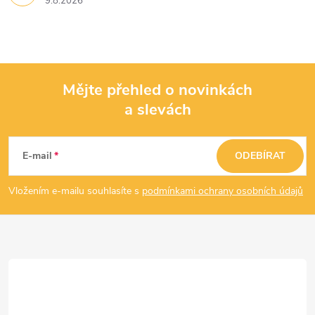
9.8.2026
Mějte přehled o novinkách
a slevách
Z
á
E-mail
ODEBÍRAT
p
Vložením e-mailu souhlasíte s
podmínkami ochrany osobních údajů
a
t
í