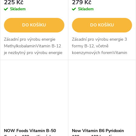
225 Kč
279 Kč
Skladem
Skladem
DO KOŠÍKU
DO KOŠÍKU
Zásadní pro výrobu energie
Zásadní pro výrobu energie 3
MethylkobalaminVitamin B-12
formy B-12, včetně
je nezbytný pro výrobu energie
koenzymových foremVitamin
z tuků a bílkovin a je dobře
B-12 (kobalamin) je ve vodě
známý pro svou klíčovou roli v
rozpustný vitamin nezbytný pro
syntéze DNA a v metabolismu...
udržení zdravého nervového
systému a pro...
NOW Foods Vitamin B-50
Now Vitamin B6 Pyridoxin