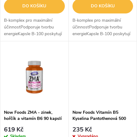
o
o
DO KOŠÍKU
DO KOŠÍKU
d
d
B-komplex pro maximální
B-komplex pro maximální
u
účinnostPodporuje tvorbu
účinnostPodporuje tvorbu
energieKapsle B-100 poskytují
energieKapsle B-100 poskytují
u
kompletní doplněk vitamínů
kompletní doplněk vitamínů
k
skupiny B a cholin a inositol.
skupiny B a cholin a inositol.
k
Tyto vitaminy podporují tvorbu
Tyto vitaminy podporují tvorbu
t
energie,...
energie,...
t
ů
ů
Now Foods ZMA - zinek,
Now Foods Vitamín B5
hořčík a vitamín B6 90 kapslí
Kyselina Pantothenová 500
mg 100 kapslí
619 Kč
235 Kč
Skladem
Vyprodáno