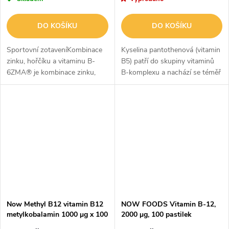
DO KOŠÍKU
DO KOŠÍKU
Sportovní zotaveníKombinace
Kyselina pantothenová (vitamin
zinku, hořčíku a vitaminu B-
B5) patří do skupiny vitaminů
6ZMA® je kombinace zinku,
B-komplexu a nachází se téměř
hořčíku a vitaminu B-6 určená k
ve všech živých buňkách jako
maximálnímu vstřebávání a
součást koenzymu A
podpoře regenerace po cvičení.
(CoA).Vitamin B5CoA je
Zinek...
nezbytný pro...
Now Methyl B12 vitamin B12
NOW FOODS Vitamin B-12,
metylkobalamin 1000 μg x 100
2000 μg, 100 pastilek
pastilek