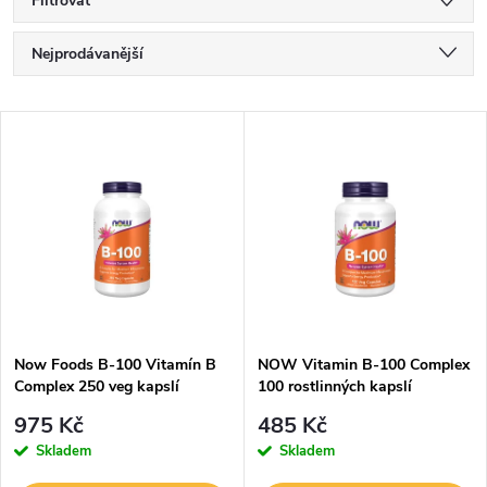
Filtrovat
Ř
Nejprodávanější
a
Nejlevnější
V
Nejdražší
z
ý
Abecedně
e
p
n
i
í
s
p
Now Foods B-100 Vitamín B
NOW Vitamin B-100 Complex
Complex 250 veg kapslí
100 rostlinných kapslí
p
r
975 Kč
485 Kč
r
Skladem
Skladem