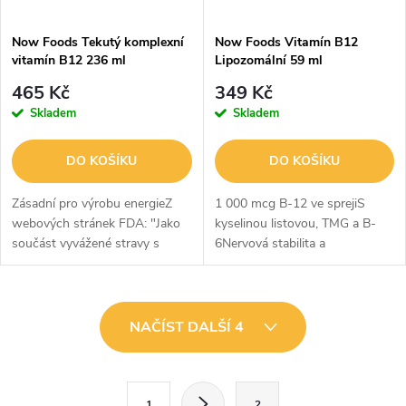
Now Foods Tekutý komplexní
Now Foods Vitamín B12
vitamín B12 236 ml
Lipozomální 59 ml
465 Kč
349 Kč
Skladem
Skladem
DO KOŠÍKU
DO KOŠÍKU
Zásadní pro výrobu energieZ
1 000 mcg B-12 ve sprejiS
webových stránek FDA: "Jako
kyselinou listovou, TMG a B-
součást vyvážené stravy s
6Nervová stabilita a
nízkým obsahem nasycených
energieVitamin B-12
tuků a cholesterolu může
(kyanokobalamin) je ve vodě
vitamin B-12 snižovat riziko
rozpustný vitamin nezbytný pro
O
cévních...
udržení zdravého...
NAČÍST DALŠÍ 4
v
l
S
1
2