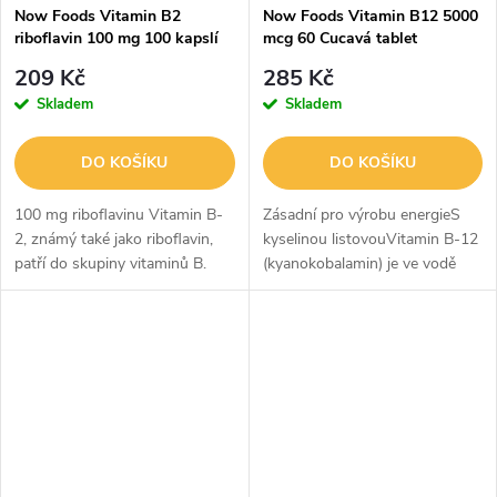
Now Foods Vitamin B2
Now Foods Vitamin B12 5000
riboflavin 100 mg 100 kapslí
mcg 60 Cucavá tablet
209 Kč
285 Kč
Skladem
Skladem
DO KOŠÍKU
DO KOŠÍKU
100 mg riboflavinu Vitamin B-
Zásadní pro výrobu energieS
2, známý také jako riboflavin,
kyselinou listovouVitamin B-12
patří do skupiny vitaminů B.
(kyanokobalamin) je ve vodě
Přirozeně se vyskytuje v zelené
rozpustný vitamin nezbytný pro
zelenině, játrech, ledvinách,
udržení zdravého nervového
pšeničných klíčcích,...
systému a pro tvorbu energie
z...