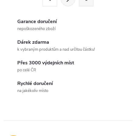
t
á
r
d
á
Garance doručení
a
n
nepoškozeného zboží
k
c
Dárek zdarma
o
k vybraným produktům a nad určitou částku!
í
v
á
Přes 3000 výdejních míst
p
po celé ČR
n
r
í
Rychlé doručení
v
na jakékoliv místo
k
y
v