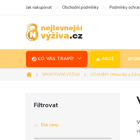
Přejít
Jak nakupovat
Obchodní podmínky
Podmínky ochran
na
obsah
CO VÁS TRÁPÍ?
AKCE
SPOR
SPORTOVNÍ VÝŽIVA
VITAMÍNY | Minerály a Zdra
Domů
P
o
V
Dle ceny
s
v