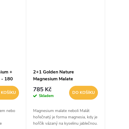
Přítomný hořčík a...
sium +
2+1 Golden Nature
 - 180
Magnesium Malate
(Hořčík)+Vitamin B6 300 cps.
785 Kč
 KOŠÍKU
DO KOŠÍKU
Skladem
akem nebo
Magnesium malate neboli Malát
hořečnatý je forma magnesia, kdy je
e
hořčík vázaný na kyselinu jablečnou.