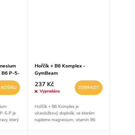
gnesium
Hořčík + B6 Komplex -
+ B6 P-5-
GymBeam
237 Kč
 KOŠÍKU
ZOBRAZIT
Vyprodáno
sium
Hořčík + B6 Komplex je
 P-5-P je
vícesložkový doplněk, ve kterém
ravy, který
najdeme magnesium, vitamín B6
ku a
(pyridoxin) a rostlinné extrakty z
řípravek z
korejského ženšenu a zeleného čaje.