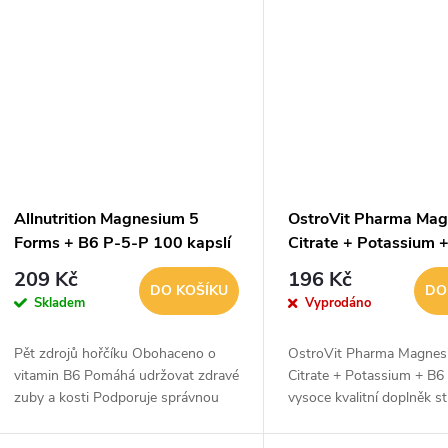
Allnutrition Magnesium 5
OstroVit Pharma Ma
Forms + B6 P-5-P 100 kapslí
Citrate + Potassium 
P 90 kapslí
209 Kč
196 Kč
DO KOŠÍKU
DO
Skladem
Vyprodáno
Pět zdrojů hořčíku Obohaceno o
OstroVit Pharma Magne
vitamin B6 Pomáhá udržovat zdravé
Citrate + Potassium + B6
zuby a kosti Podporuje správnou
vysoce kvalitní doplněk st
funkci nervové a imunitní soustavy
je zdrojem hořčíku, draslí
Přispívá ke snížení únavy a
vitaminu B6. Jedná se o p