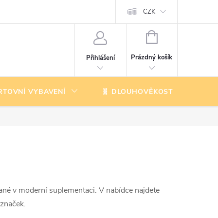
CZK
NÁKUPNÍ
KOŠÍK
Prázdný košík
Přihlášení
RTOVNÍ VYBAVENÍ
🧬 DLOUHOVĚKOST
K
vané v moderní suplementaci. V nabídce najdete
 značek.