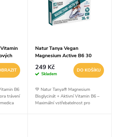
 Vitamin
Natur Tanya Vegan
ových
Magnesium Active B6 30
Kapslí
249 Kč
OBRAZIT
DO KOŠÍKU
Skladem
Vitamin B6
💚 Natur Tanya® Magnesium
ra trávení
Bisglycinát + Aktivní Vitamin B6 –
zymedica
Maximální vstřebatelnost pro
mies jsou
energii, nervy a regeneraciNatur
nbony s...
Tanya® Magnesium Bisglycinát +
Aktivní Vitamin B6...