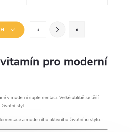
vy
Hořčík je potřebný pro několik
alové
stovek důležitých biochemických
 a...
reakcí...
S
CH
1
6
t
r
á
 vitamín pro moderní
n
k
o
v
né v moderní suplementaci. Velké oblibě se těší
á
životní styl.
n
í
ementace a moderního aktivního životního stylu.