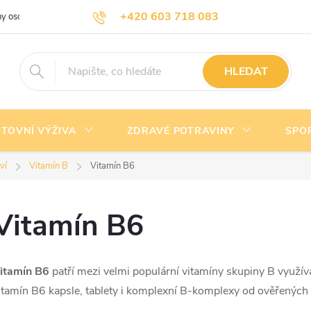
+420 603 718 083
y osobních údajů
Doprava a platba
Kontakty
info@nejlevnejsivyziva.cz
HLEDAT
TOVNÍ VÝŽIVA
ZDRAVÉ POTRAVINY
SPO
ví
Vitamín B
Vitamín B6
Vitamín B6
itamín B6
patří mezi velmi populární vitamíny skupiny B využí
itamín B6 kapsle, tablety i komplexní B-komplexy od ověřených