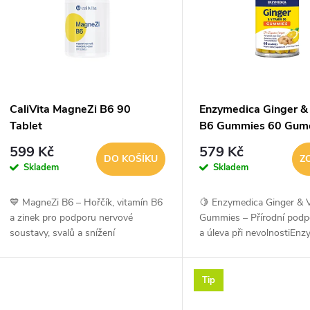
p
p
s
r
p
CaliVita MagneZi B6 90
Enzymedica Ginger &
o
Tablet
B6 Gummies 60 Gum
r
bonbónů
599 Kč
579 Kč
d
DO KOŠÍKU
Z
Skladem
Skladem
o
u
💙 MagneZi B6 – Hořčík, vitamín B6
🍋 Enzymedica Ginger & 
d
a zinek pro podporu nervové
Gummies – Přírodní podpo
k
soustavy, svalů a snížení
a úleva při nevolnostiEn
u
únavyMagneZi B6 je komplexní
Ginger & Vitamin B6 Gum
t
doplněk stravy kombinující hořčík,
lahodné veganské želé bo
k
vitamín B6 a zinek v...
Tip
ů