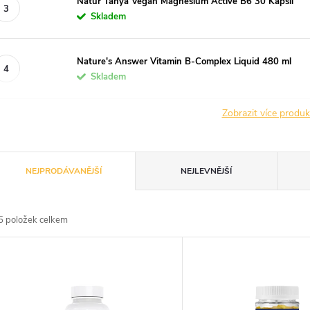
Natur Tanya Vegan Magnesium Active B6 30 Kapslí
Skladem
Nature's Answer Vitamin B-Complex Liquid 480 ml
Skladem
Zobrazit více produ
Ř
NEJPRODÁVANĚJŠÍ
NEJLEVNĚJŠÍ
a
5
položek celkem
z
V
e
ý
n