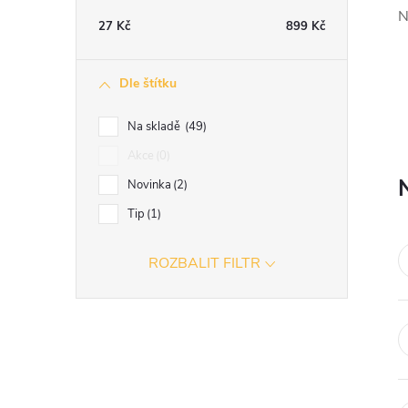
t
N
27
Kč
899
Kč
r
Dle štítku
a
Na skladě
49
n
Akce
0
Novinka
2
n
Tip
1
í
ROZBALIT FILTR
p
a
n