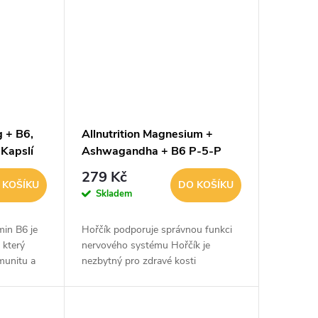
g + B6,
Allnutrition Magnesium +
 Kapslí
Ashwagandha + B6 P-5-P
100 kapslí
279 Kč
 KOŠÍKU
DO KOŠÍKU
Skladem
min B6 je
Hořčík podporuje správnou funkci
 který
nervového systému Hořčík je
imunitu a
nezbytný pro zdravé kosti
bsahuje
Ashwagandha pomáhá snižovat
stres Ashwagandha zlepšuje kvalitu
spánku Vitamin B6 pomáhá...