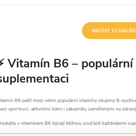
vstřebatelný doplněk stravy
vstřebatelný doplněk stra
navržený pro podporu svalové
navržený pro podporu sv
činnosti, psychické pohody a...
činnosti, psychické pohody
O
NAČÍST 12 DALŠÍ
v
⚡ Vitamín B6 – populární
á
d
suplementaci
a
c
itamín B6 patří mezi velmi populární vitamíny skupiny B využíva
ezi sportovci, aktivními lidmi i zákazníky zaměřenými na zdravý 
p
rodukty s vitamínem B6 bývají běžnou součástí každodenní supl