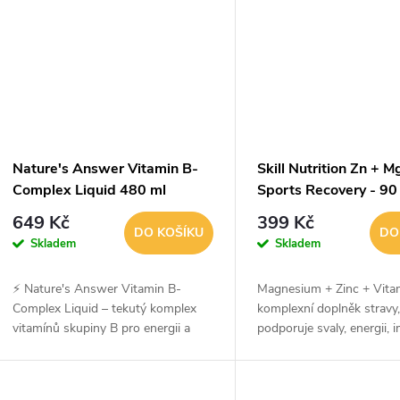
t
ů
Nature's Answer Vitamin B-
Skill Nutrition Zn + M
Complex Liquid 480 ml
Sports Recovery - 90
649 Kč
399 Kč
DO KOŠÍKU
DO
Skladem
Skladem
⚡ Nature's Answer Vitamin B-
Magnesium + Zinc + Vita
Complex Liquid – tekutý komplex
komplexní doplněk stravy,
vitamínů skupiny B pro energii a
podporuje svaly, energii, 
vitalituNature's Answer Vitamin B-
hormonální rovnováhu. O
Complex Liquid je komplexní tekutá
značkový chelátový zinek
formule...
OptiZinc®, který se...