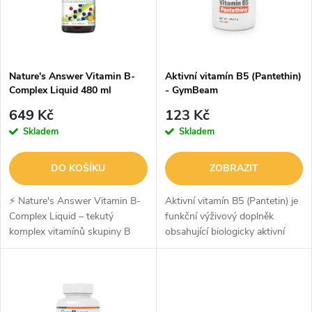
n
i
í
s
p
Nature's Answer Vitamin B-
Aktivní vitamín B5 (Pantethin)
Complex Liquid 480 ml
- GymBeam
p
r
649 Kč
123 Kč
r
Skladem
Skladem
o
o
DO KOŠÍKU
ZOBRAZIT
d
d
⚡ Nature's Answer Vitamin B-
Aktivní vitamín B5 (Pantetin) je
u
Complex Liquid – tekutý
funkční výživový doplněk
komplex vitamínů skupiny B
obsahující biologicky aktivní
u
pro energii a vitalituNature's
formu kyseliny pantotenové
k
Answer Vitamin B-Complex
(vitamínu B5). Ta přispívá ke
k
Liquid je komplexní tekutá
správné látkové přeměně
t
formule...
důležité...