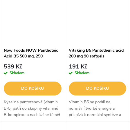
nezbytný pro...
Now Foods NOW Panthoteic
Vitaking B5 Pantothenic acid
Acid B5 500 mg, 250
200 mg 90 softgels
rostlinných kapslí
539 Kč
191 Kč
Skladem
Skladem
DO KOŠÍKU
DO KOŠÍKU
Kyselina pantotenová (vitamin
Vitamín B5 se podílí na
B-5) patří do skupiny vitaminů
normální tvorbě energie a
B-komplexu a nachází se téměř
přispívá k normální syntéze a
v každé živé buňce jako
metabolismu steroidních
součást koenzymu A (CoA).
hormonů, vitaminu D a