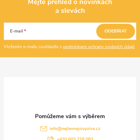
Mějte přehled o novinkách
a slevách
Z
á
E-mail
ODEBÍRAT
p
Vložením e-mailu souhlasíte s
podmínkami ochrany osobních údajů
a
t
í
info
@
nejlevnejsivyziva.cz
+420 603 718 083