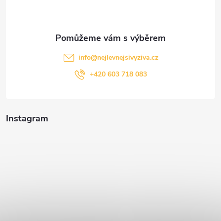
í
info
@
nejlevnejsivyziva.cz
+420 603 718 083
Instagram