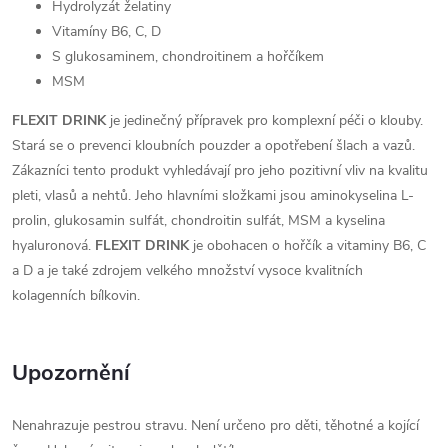
Hydrolyzát želatiny
Vitamíny B6, C, D
S glukosaminem, chondroitinem a hořčíkem
MSM
FLEXIT DRINK
je jedinečný přípravek pro komplexní péči o klouby.
Stará se o prevenci kloubních pouzder a opotřebení šlach a vazů.
Zákazníci tento produkt vyhledávají pro jeho pozitivní vliv na kvalitu
pleti, vlasů a nehtů. Jeho hlavními složkami jsou aminokyselina L-
prolin, glukosamin sulfát, chondroitin sulfát, MSM a kyselina
hyaluronová.
FLEXIT DRINK
je obohacen o hořčík a vitaminy B6, C
a D a je také zdrojem velkého množství vysoce kvalitních
kolagenních bílkovin.
Upozornění
Nenahrazuje pestrou stravu. Není určeno pro děti, těhotné a kojící