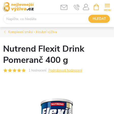
Přejít
NÁKUPNÍ
KOŠÍK
na
obsah
HLEDAT
Komplexní směsi - kloubní výživa
Nutrend Flexit Drink
Pomeranč 400 g
1 hodnocení
Podrobnosti hodnocení