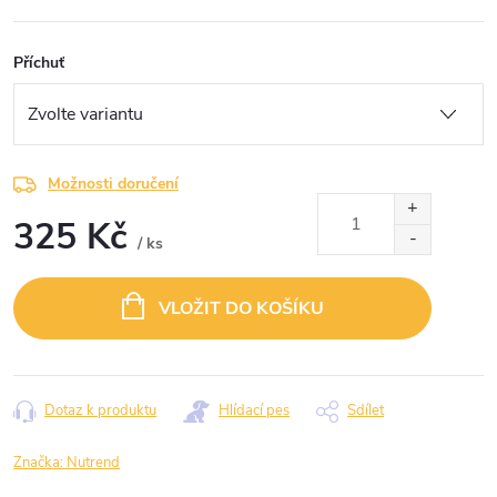
Příchuť
Možnosti doručení
325 Kč
/ ks
Měrná
cena:
VLOŽIT DO KOŠÍKU
Dotaz k produktu
Hlídací pes
Sdílet
Značka:
Nutrend