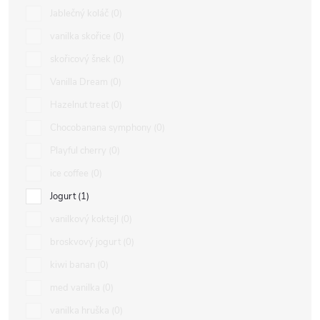
Jablečný koláč
0
vanilka skořice
0
skořicový šnek
0
Vanilla Dream
0
Hazelnut treat
0
Chocobanana symphony
0
Playful cherry
0
ice coffee
0
Jogurt
1
vanilkový koktejl
0
broskvový jogurt
0
kiwi banan
0
med vanilka
0
vanilka hruška
0