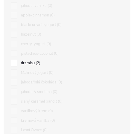
jahoda-vanilka
0
apple-cinnamon
0
blackcurrant-yogurt
0
hazelnut
0
cherry-yogurt
0
pistachios-coconut
0
tiramisu
2
Malinový jogurt
0
jahoda/bílá čokoláda
0
jahoda & smetana
0
slaný karamel bandit
0
vanilkový krém
0
krémová vanilka
0
Lesní Ovoce
0