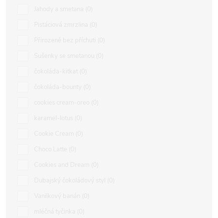
Jahody a smetana
0
Pistáciová zmrzlina
0
Přirozeně bez příchuti
0
Sušenky se smetanou
0
čokoláda-kitkat
0
čokoláda-bounty
0
cookies cream-oreo
0
karamel-lotus
0
Cookie Cream
0
Choco Latte
0
Cookies and Dream
0
Dubajský čokoládový styl
0
Vanilkový banán
0
mléčná tyčinka
0