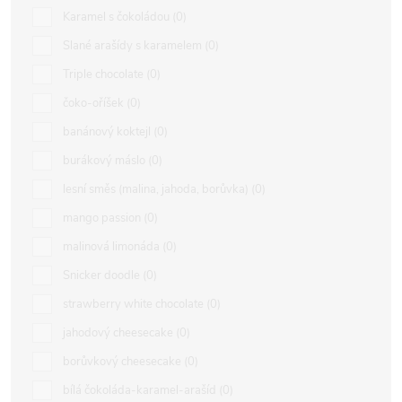
Karamel s čokoládou
0
Slané arašídy s karamelem
0
Triple chocolate
0
čoko-oříšek
0
banánový koktejl
0
burákový máslo
0
lesní směs (malina, jahoda, borůvka)
0
mango passion
0
malinová limonáda
0
Snicker doodle
0
strawberry white chocolate
0
jahodový cheesecake
0
borůvkový cheesecake
0
bílá čokoláda-karamel-arašíd
0