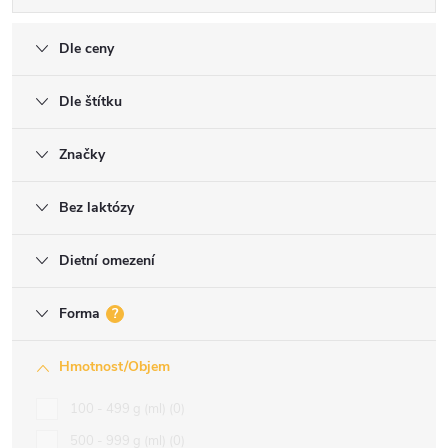
Dle ceny
Dle štítku
Značky
Bez laktózy
Dietní omezení
Forma
?
Hmotnost/Objem
100 - 499 g (ml)
0
500 - 999 g (ml)
0