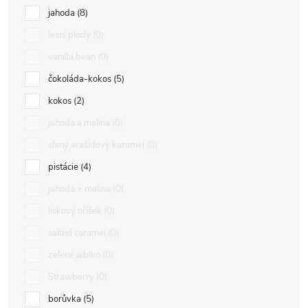
jahoda
8
lesní plody
0
vanilla bean
0
čokoláda-kokos
5
kokos
2
jahoda a malina
0
slaný arašídový karamel
0
pistácie
4
jahoda + malina
0
lískový oříšek
0
salted caramel
0
zelené jablko
0
Strawberry
0
borůvka
5