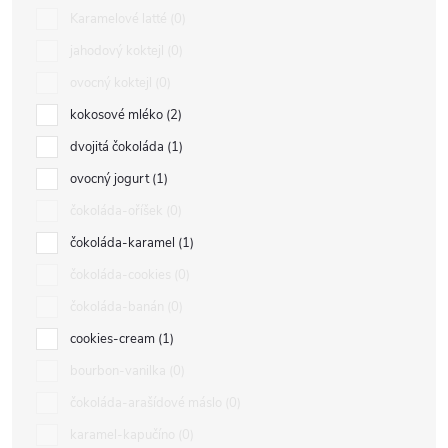
Karamelové latté
0
jahodový koktejl
0
ovocný koktejl
0
kokosové mléko
2
dvojitá čokoláda
1
ovocný jogurt
1
čokoláda-oříšek
0
čokoláda-karamel
1
čokoláda-cookies
0
čokoláda-banán
0
cookies-cream
1
bourbon-vanilka
0
čokoláda-arašídové máslo
0
karamel-kapučíno
0