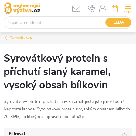
Přejít
NÁKUPNÍ
KOŠÍK
na
obsah
HLEDAT
Syrovátkové
Syrovátkový protein s
příchutí slaný karamel,
vysoký obsah bílkovin
Syrovátkový protein příchuť slaný karamel, ještě jste ji nezkusili?
Naprostá lahoda. Syrovýtkový protein s vysokým obsahem bílkovin
70-85%, na kterým si opravdu pochutnáte.
Filtrovat