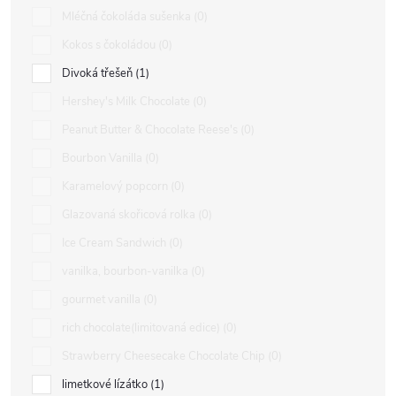
Mléčná čokoláda sušenka
0
Kokos s čokoládou
0
Divoká třešeň
1
Hershey's Milk Chocolate
0
Peanut Butter & Chocolate Reese's
0
Bourbon Vanilla
0
Karamelový popcorn
0
Glazovaná skořicová rolka
0
Ice Cream Sandwich
0
vanilka, bourbon-vanilka
0
gourmet vanilla
0
rich chocolate(limitovaná edice)
0
Strawberry Cheesecake Chocolate Chip
0
limetkové lízátko
1