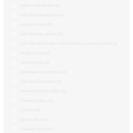
mléko-med-skořice
0
bílá čokoláda-borůvka
0
citronový koláč
0
bílá čokoláda-jahoda
0
bílá-čokoláda křupky, bílá čokoláda-karamel-arašídy
0
broskvový čaj
0
citrón limetka
0
millionaire's shortbread
0
bílá čokoláda malina
0
čokoláda lískový oříšek
0
čokoláda kokos
0
sušenka
0
jahoda stévie
0
čokoláda stévie
0