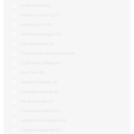
vanilka stévie
0
broskev ledový čaj
0
vanilkový dort
0
Wild Berries Yogurt
0
čokoláda třešeň
0
Čokoládové sušenky a krém
0
Dračí ovoce (Pitaja)
0
Fruit Twist
0
Jahodové Oplatky
0
Čokoládový banán
0
Vanilkový koláč
0
Čokoládový koktejl
0
Jahodová bílá čokoláda
0
Caramel Cappucino
0