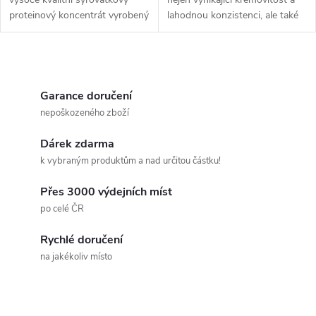
u
proteinový koncentrát vyrobený
lahodnou konzistenci, ale také
u
moderní metodou CFM –
široký výběr excelentních
k
cross-flow microfiltration. Tato
příchutí, které byly vylepšeny na
k
šetrná mikrofiltrace probíhá za
samou hranici možností pro...
O
t
studena...
t
v
Garance doručení
ů
nepoškozeného zboží
ů
l
Dárek zdarma
á
k vybraným produktům a nad určitou částku!
d
Přes 3000 výdejních míst
a
po celé ČR
c
Rychlé doručení
na jakékoliv místo
í
p