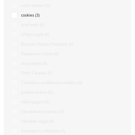
vodní meloun
0
cookies
3
lesní směs
0
oříšek-nugát
0
Brownie Double Chocolate
0
Raspberry-Cream
0
stracciatella
0
Toffe-Caramel
0
Čokoláda s arašídovým máslem
0
pistácie+kokos
0
višeň+jogurt
0
čokoládové brownies
0
čokoláda-nugát
0
Strawberry milkshake
0