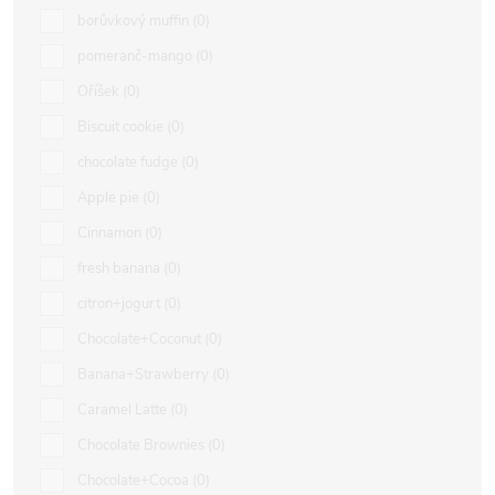
borůvkový muffin
0
pomeranč-mango
0
Oříšek
0
Biscuit cookie
0
chocolate fudge
0
Apple pie
0
Cinnamon
0
fresh banana
0
citron+jogurt
0
Chocolate+Coconut
0
Banana+Strawberry
0
Caramel Latte
0
Chocolate Brownies
0
Chocolate+Cocoa
0