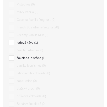
Pistachios
0
Milky Vanilla
0
Coconut-Vanilla-Yoghurt
0
French Strawberry Yoghurt
0
Creamy Vanilla Milk
0
ledová káva
1
čokoláda/banán
0
čokoláda-pistácie
1
vanilka lesní směs
0
jahoda-bílá čokoláda
0
cappuccino
0
vlašský ořech
0
oříšková čokoláda
0
Banán v čokoládě
0