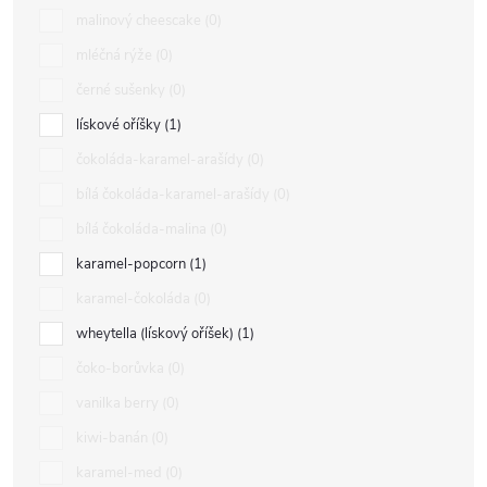
malinový cheescake
0
mléčná rýže
0
černé sušenky
0
lískové oříšky
1
čokoláda-karamel-arašídy
0
bílá čokoláda-karamel-arašídy
0
bílá čokoláda-malina
0
karamel-popcorn
1
karamel-čokoláda
0
wheytella (lískový oříšek)
1
čoko-borůvka
0
vanilka berry
0
kiwi-banán
0
karamel-med
0