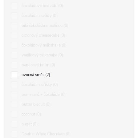
čokoládové hedvábí
0
čokoláda arašídy
0
bílá čokoláda s malinou
0
citronový cheesecake
0
čokoládový milkshake
0
vanilkový milkshake
0
banánový krém
0
ovocná směs
2
čokoláda s oříšky
0
pomeranč + čokoláda
0
butter biscuit
0
coconut
0
nugát
0
Double White Chocolate
0