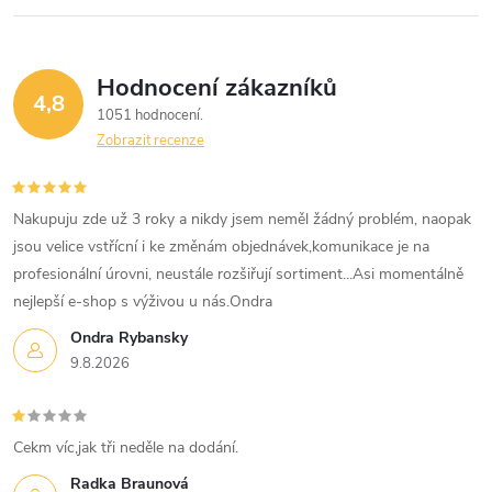
r
v
Hodnocení zákazníků
k
4,8
1051 hodnocení
y
Zobrazit recenze
v
Nakupuju zde už 3 roky a nikdy jsem neměl žádný problém, naopak
ý
jsou velice vstřícní i ke změnám objednávek,komunikace je na
p
profesionální úrovni, neustále rozšiřují sortiment...Asi momentálně
nejlepší e-shop s výživou u nás.Ondra
i
Ondra Rybansky
s
9.8.2026
u
Cekm víc,jak tři neděle na dodání.
Radka Braunová