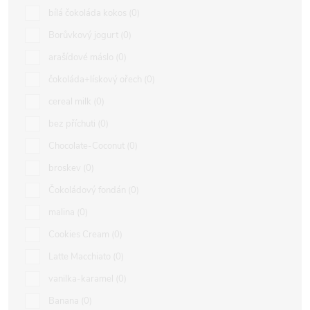
bílá čokoláda kokos
0
Borůvkový jogurt
0
arašídové máslo
0
čokoláda+lískový ořech
0
cereal milk
0
bez příchuti
0
Chocolate-Coconut
0
broskev
0
Čokoládový fondán
0
malina
0
Cookies Cream
0
Latte Macchiato
0
vanilka-karamel
0
Banana
0