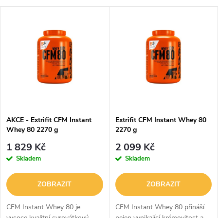
a
Nejlevnější
V
Nejdražší
z
ý
Abecedně
e
p
n
i
í
s
p
AKCE - Extrifit CFM Instant
Extrifit CFM Instant Whey 80
Whey 80 2270 g
2270 g
p
r
1 829 Kč
2 099 Kč
r
Skladem
Skladem
o
o
ZOBRAZIT
ZOBRAZIT
d
d
CFM Instant Whey 80 je
CFM Instant Whey 80 přináší
vysoce kvalitní syrovátkový
nejen vynikající krémovitost a