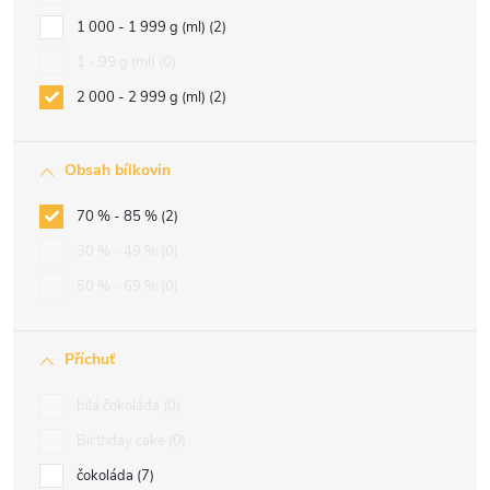
1 000 - 1 999 g (ml)
2
1 - 99 g (ml)
0
2 000 - 2 999 g (ml)
2
Obsah bílkovin
70 % - 85 %
2
30 % - 49 %
0
50 % - 69 %
0
Příchuť
bílá čokoláda
0
Birthday cake
0
čokoláda
7