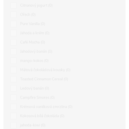
Citronový jogurt
0
Ořech
0
Pure Vanilla
0
Jahoda a krém
0
Café Mocha
0
Jahodový banán
0
mango-kokos
0
Mátová čokoládová kousky
0
Toasted Cinnamon Cereal
0
Ledový banán
0
Campfire Smores
0
Krémová vanilková zmrzlina
0
Kokosová bílá čokoláda
0
jahoda-kiwi
0