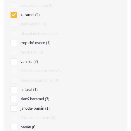
čokoláda a máta
0
karamel
2
slaný arašíd
0
Chocolate Brownie
0
tropické ovoce
1
raspberry
0
vanilka
7
čokoládová zmrzlina
0
Vanilková Zmrzlina
0
natural
1
slaný karamel
3
jahoda-banán
1
čokoláda + kokos
0
banán
6