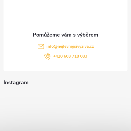
í
info
@
nejlevnejsivyziva.cz
+420 603 718 083
Instagram