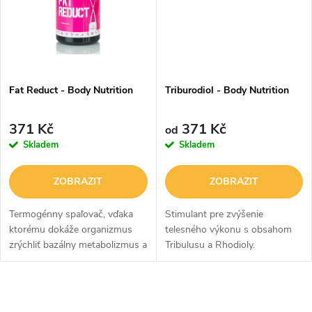
ů
ů
Fat Reduct - Body Nutrition
Triburodiol - Body Nutrition
371 Kč
371 Kč
od
Skladem
Skladem
ZOBRAZIT
ZOBRAZIT
Termogénny spaľovač, vďaka
Stimulant pre zvýšenie
ktorému dokáže organizmus
telesného výkonu s obsahom
zrýchliť bazálny metabolizmus a
Tribulusu a Rhodioly.
urýchliť odburávanie tukov.
O