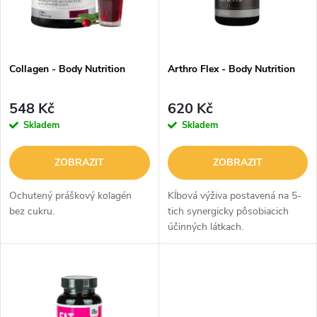
n
i
í
s
p
Collagen - Body Nutrition
Arthro Flex - Body Nutrition
p
r
548 Kč
620 Kč
r
Skladem
Skladem
o
o
ZOBRAZIT
ZOBRAZIT
d
d
Ochutený práškový kolagén
Kĺbová výživa postavená na 5-
u
bez cukru.
tich synergicky pôsobiacich
účinných látkach.
u
k
k
t
t