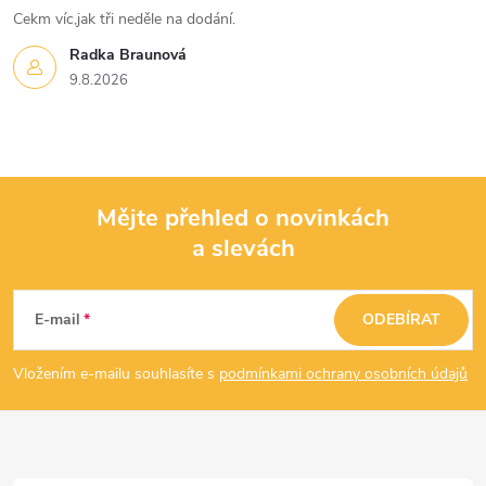
y
Cekm víc,jak tři neděle na dodání.
v
Radka Braunová
9.8.2026
ý
p
i
Mějte přehled o novinkách
s
a slevách
Z
u
á
E-mail
ODEBÍRAT
p
Vložením e-mailu souhlasíte s
podmínkami ochrany osobních údajů
a
t