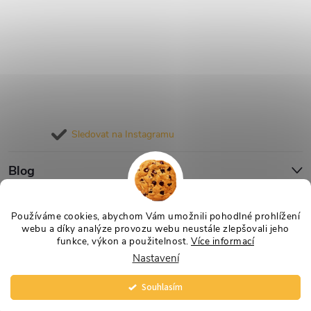
Sledovat na Instagramu
Blog
Informace pro vás
Používáme cookies, abychom Vám umožnili pohodlné prohlížení
webu a díky analýze provozu webu neustále zlepšovali jeho
funkce, výkon a použitelnost.
Více informací
Nastavení
Copyright 2026
Nejlevnější Výživa
. Všechna práva vyhrazena.
Souhlasím
Vytvořil Shoptet