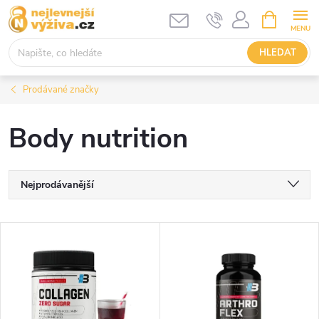
Přejít
NÁKUPNÍ
KOŠÍK
na
obsah
HLEDAT
Prodávané značky
Body nutrition
Ř
Nejprodávanější
a
Nejlevnější
V
Nejdražší
z
ý
Abecedně
e
p