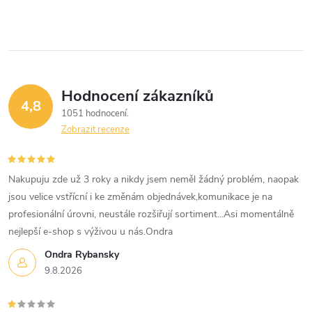
v
l
á
Hodnocení zákazníků
d
4,8
1051 hodnocení
a
Zobrazit recenze
c
í
Nakupuju zde už 3 roky a nikdy jsem neměl žádný problém, naopak
jsou velice vstřícní i ke změnám objednávek,komunikace je na
p
profesionální úrovni, neustále rozšiřují sortiment...Asi momentálně
nejlepší e-shop s výživou u nás.Ondra
r
Ondra Rybansky
v
9.8.2026
k