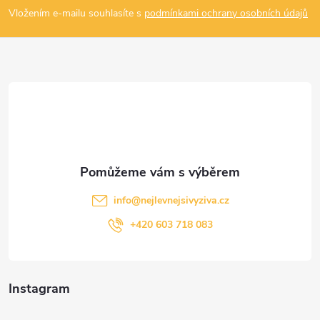
p
Vložením e-mailu souhlasíte s
podmínkami ochrany osobních údajů
a
t
í
info
@
nejlevnejsivyziva.cz
+420 603 718 083
Instagram