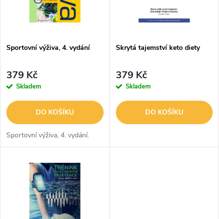
n
i
í
s
p
Sportovní výživa, 4. vydání
Skrytá tajemství keto diety
p
r
379 Kč
379 Kč
r
Skladem
Skladem
o
o
DO KOŠÍKU
DO KOŠÍKU
d
d
Sportovní výživa, 4. vydání.
u
u
k
k
t
t