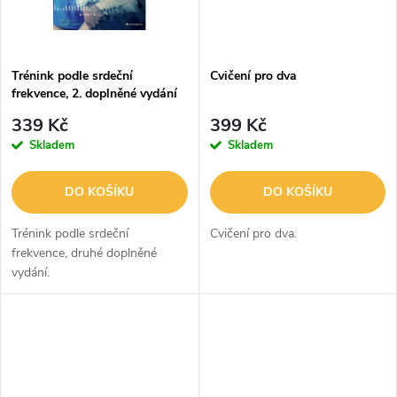
ů
ů
Trénink podle srdeční
Cvičení pro dva
frekvence, 2. doplněné vydání
339 Kč
399 Kč
Skladem
Skladem
DO KOŠÍKU
DO KOŠÍKU
Trénink podle srdeční
Cvičení pro dva.
frekvence, druhé doplněné
vydání.