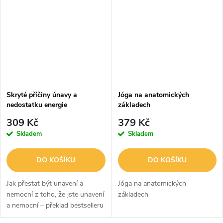
Skryté příčiny únavy a
Jóga na anatomických
nedostatku energie
základech
309 Kč
379 Kč
Skladem
Skladem
DO KOŠÍKU
DO KOŠÍKU
Jak přestat být unavení a
Jóga na anatomických
nemocní z toho, že jste unavení
základech
a nemocní – překlad bestselleru
The Energy Paradox