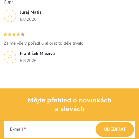
v
Cupr
k
Juraj Matis
6.8.2026
y
v
Za mě vše v pořádku akorát to déle trvalo
ý
František Mleziva
p
5.8.2026
i
s
u
Mějte přehled o novinkách
a slevách
Z
á
E-mail
ODEBÍRAT