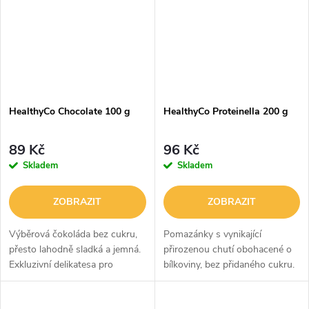
HealthyCo Chocolate 100 g
HealthyCo Proteinella 200 g
89 Kč
96 Kč
Skladem
Skladem
ZOBRAZIT
ZOBRAZIT
Výběrová čokoláda bez cukru,
Pomazánky s vynikající
přesto lahodně sladká a jemná.
přirozenou chutí obohacené o
Exkluzivní delikatesa pro
bílkoviny, bez přidaného cukru.
milovníky kvalitní čokolády.