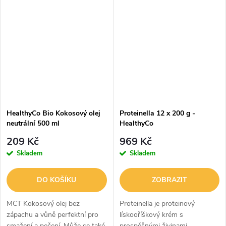
kyseliny i vitamíny citlivé na
vysoké teploty. Kokosový olej
je...
HealthyCo Bio Kokosový olej
Proteinella 12 x 200 g -
neutrální 500 ml
HealthyCo
209 Kč
969 Kč
Skladem
Skladem
DO KOŠÍKU
ZOBRAZIT
MCT Kokosový olej bez
Proteinella je proteinový
zápachu a vůně perfektní pro
lískooříškový krém s
smažení a pečení. Může se také
prospěšnými živinami