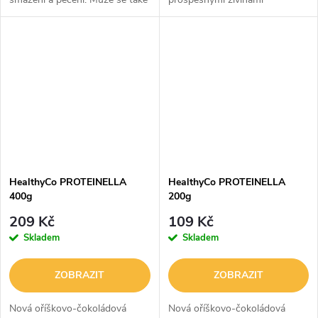
používat v péči o pleť a vlasy,
- syrovátkový protein, vláknina
nebo jako základní olej při
a vitamíny. Neobsahuje žádné
masáži.
přidané cukry ani...
HealthyCo PROTEINELLA
HealthyCo PROTEINELLA
400g
200g
209 Kč
109 Kč
Skladem
Skladem
ZOBRAZIT
ZOBRAZIT
Nová oříškovo-čokoládová
Nová oříškovo-čokoládová