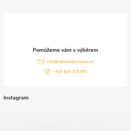
a
t
í
info
@
nejlevnejsivyziva.cz
+420 603 718 083
Instagram