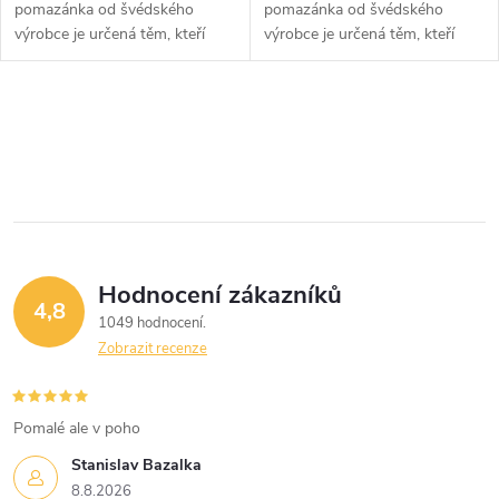
pomazánka od švédského
pomazánka od švédského
výrobce je určená těm, kteří
výrobce je určená těm, kteří
chtějí zahnat chuť na sladké
chtějí zahnat chuť na sladké
„sladkou pochoutkou“ a
„sladkou pochoutkou“ a
zároveň dodat tělu prospěšné
zároveň dodat tělu prospěšné
O
živiny, a ne...
živiny, a ne...
v
l
á
Hodnocení zákazníků
d
4,8
1049 hodnocení
a
Zobrazit recenze
c
í
Pomalé ale v poho
Stanislav Bazalka
p
8.8.2026