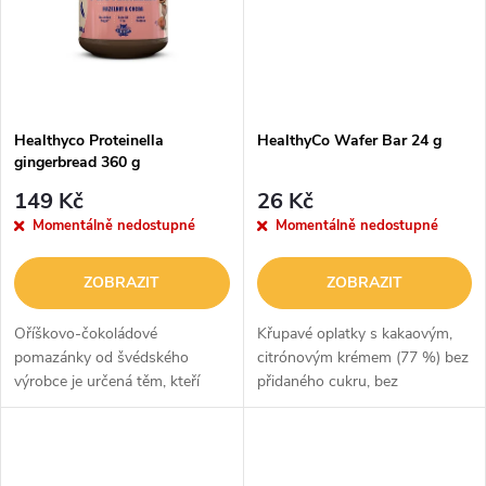
ů
ů
Healthyco Proteinella
HealthyCo Wafer Bar 24 g
gingerbread 360 g
149 Kč
26 Kč
Momentálně nedostupné
Momentálně nedostupné
ZOBRAZIT
ZOBRAZIT
Oříškovo-čokoládové
Křupavé oplatky s kakaovým,
pomazánky od švédského
citrónovým krémem (77 %) bez
výrobce je určená těm, kteří
přidaného cukru, bez
chtějí zahnat chuť na sladké
palmového oleje, vegan.
„sladkou pochoutkou“ a
zároveň dodat tělu prospěšné
živiny, a ne prázdné...