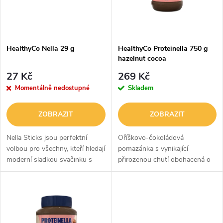
n
i
í
s
p
HealthyCo Nella 29 g
HealthyCo Proteinella 750 g
hazelnut cocoa
p
r
27 Kč
269 Kč
r
Momentálně nedostupné
Skladem
o
o
ZOBRAZIT
ZOBRAZIT
d
d
Nella Sticks jsou perfektní
Oříškovo-čokoládová
u
volbou pro všechny, kteří hledají
pomazánka s vynikající
moderní sladkou svačinku s
přirozenou chutí obohacená o
u
atraktivní chutí a prémiovým
bílkoviny (syrovátkový
k
dojmem.
proteinový izolát), bez
k
přidaného cukru. Obsahuje
t
Maltitol (alkoholický cukr) s...
t