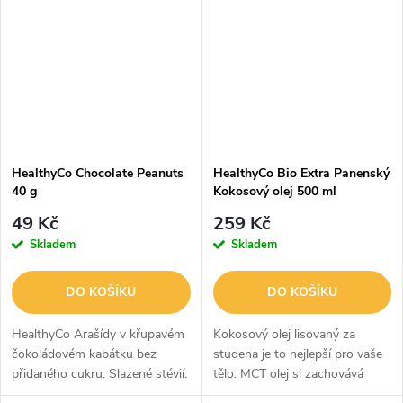
HealthyCo Chocolate Peanuts
HealthyCo Bio Extra Panenský
40 g
Kokosový olej 500 ml
49 Kč
259 Kč
Skladem
Skladem
DO KOŠÍKU
DO KOŠÍKU
HealthyCo Arašídy v křupavém
Kokosový olej lisovaný za
čokoládovém kabátku bez
studena je to nejlepší pro vaše
přidaného cukru. Slazené stévií.
tělo. MCT olej si zachovává
Bez lepku.
všechny esenciální mastné