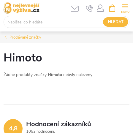
Přejít
NÁKUPNÍ
KOŠÍK
na
obsah
HLEDAT
Prodávané značky
Himoto
Žádné produkty značky
Himoto
nebyly nalezeny...
Hodnocení zákazníků
4,8
1052 hodnocení