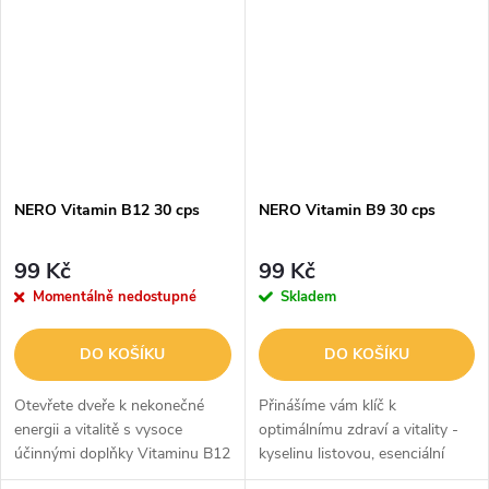
Nero FOOD je bohaté na
Nero FOOD je bohaté na
vitaminy,...
vitaminy,...
NERO Vitamin B12 30 cps
NERO Vitamin B9 30 cps
99 Kč
99 Kč
Momentálně nedostupné
Skladem
DO KOŠÍKU
DO KOŠÍKU
Otevřete dveře k nekonečné
Přinášíme vám klíč k
energii a vitalitě s vysoce
optimálnímu zdraví a vitality -
účinnými doplňky Vitaminu B12
kyselinu listovou, esenciální
- Cyanokobalaminem!
vitamín B9, který přináší