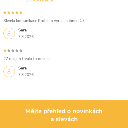
n
Zobrazit recenze
r
í
v
Skvela komunikace.Problem vyresen ihned 🙂
k
Sara
7.8.2026
y
v
27 dni jim trvalo to odeslat
ý
Sara
p
7.8.2026
i
s
u
Mějte přehled o novinkách
a slevách
Z