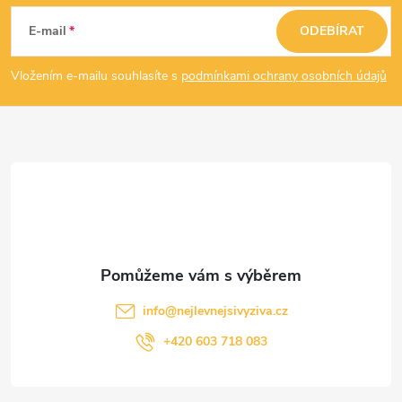
á
E-mail
ODEBÍRAT
p
Vložením e-mailu souhlasíte s
podmínkami ochrany osobních údajů
a
t
í
info
@
nejlevnejsivyziva.cz
+420 603 718 083