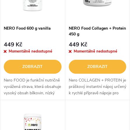
n
i
í
s
p
NERO Food 600 g vanilla
NERO Food Collagen + Protein
450 g
p
r
449 Kč
449 Kč
r
Momentálně nedostupné
Momentálně nedostupné
o
o
ZOBRAZIT
ZOBRAZIT
d
d
Nero FOOD je funkční nutričně
Nero COLLAGEN + PROTEIN je
u
vyvážená strava, která obsahuje
práškový instantní nápoj určený
vysoký obsah bílkovin, nízký
k rychlé přípravě nápoje pro
u
obsah sacharidů a tuků,
výživu pohybového aparátu.
k
vyváženou kombinaci živin.
k
Nero FOOD je bohaté na
t
vitaminy,...
t