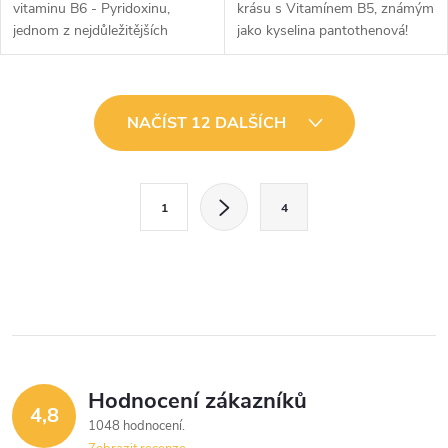
vitaminu B6 - Pyridoxinu,
krásu s Vitamínem B5, známým
jednom z nejdůležitějších
jako kyselina pantothenová!
vitamínů B-komplexu pro vaše
Tento esenciální vitamín
zdraví a pohodu!
podporuje vaši vitalitu, udržuje
pokožku, vlasy a nehty zdravé,...
O
NAČÍST 12 DALŠÍCH
v
l
S
1
4
t
á
r
d
á
a
n
k
c
o
í
v
Hodnocení zákazníků
4,8
á
p
1048 hodnocení