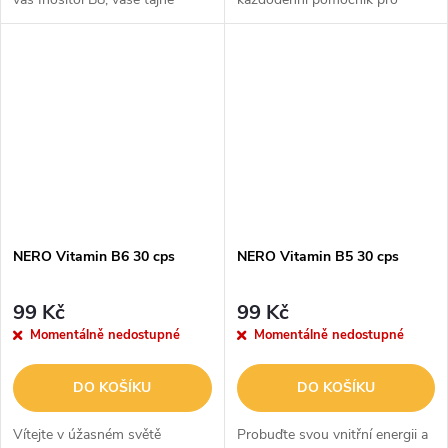
zbraně pro harmonii těla a
krásu a vitalitu! Tento kouzelný
mysli.
vitamín promění vaše jídlo na
energii, udrží vaši pleť zářivou,
vlasy...
NERO Vitamin B6 30 cps
NERO Vitamin B5 30 cps
99 Kč
99 Kč
Momentálně nedostupné
Momentálně nedostupné
DO KOŠÍKU
DO KOŠÍKU
Vítejte v úžasném světě
Probuďte svou vnitřní energii a