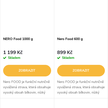
NERO Food 1000 g
Nero Food 600 g
1 199 Kč
899 Kč
Skladem
Skladem
ZOBRAZIT
ZOBRAZIT
Nero FOOD je funkční nutričně
Nero FOOD je funkční nutričně
vyvážená strava, která obsahuje
vyvážená strava, která obsahuje
vysoký obsah bílkovin, nízký
vysoký obsah bílkovin, nízký
obsah sacharidů a tuků,
obsah sacharidů a tuků,
vyváženou kombinaci živin.
vyváženou kombinaci živin.