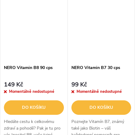
nepřeberné množství benefitů
pro vaše tělo i mysl.
NERO Vitamin B8 90 cps
NERO Vitamin B7 30 cps
149 Kč
99 Kč
Momentálně nedostupné
Momentálně nedostupné
DO KOŠÍKU
DO KOŠÍKU
Hledáte cestu k celkovému
Poznejte Vitamín B7, známý
zdraví a pohodě? Pak je tu pro
také jako Biotin – váš
vás Inositol B8, vaše tajné
každodenní pomocník pro