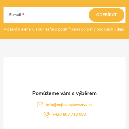
Z
á
E-mail
ODEBÍRAT
p
Vložením e-mailu souhlasíte s
podmínkami ochrany osobních údajů
a
t
í
info
@
nejlevnejsivyziva.cz
+420 603 718 083