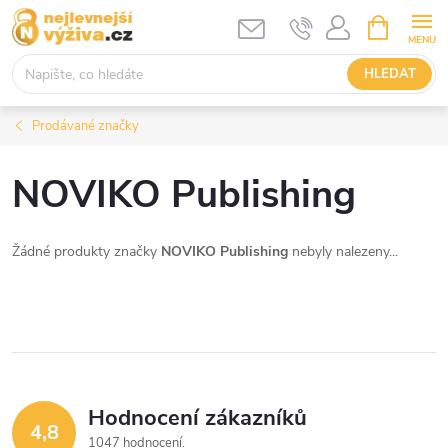
Přejít
NÁKUPNÍ
KOŠÍK
na
obsah
HLEDAT
Prodávané značky
NOVIKO Publishing
Žádné produkty značky
NOVIKO Publishing
nebyly nalezeny...
Hodnocení zákazníků
4,8
1047 hodnocení