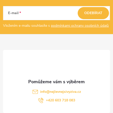
Z
á
E-mail
ODEBÍRAT
p
Vložením e-mailu souhlasíte s
podmínkami ochrany osobních údajů
a
t
í
info
@
nejlevnejsivyziva.cz
+420 603 718 083