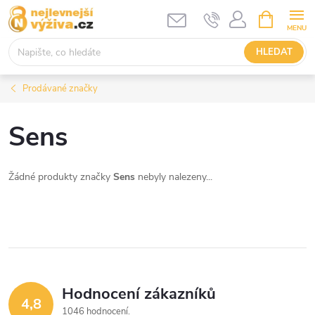
Přejít
NÁKUPNÍ
KOŠÍK
na
obsah
HLEDAT
Prodávané značky
Sens
Žádné produkty značky
Sens
nebyly nalezeny...
Hodnocení zákazníků
4,8
1046 hodnocení