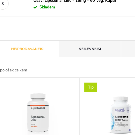
Osavi Liposomal Zinc - 15mg - 60 Veg. Kapslí
Skladem
Ř
NEJPRODÁVANĚJŠÍ
NEJLEVNĚJŠÍ
a
položek celkem
z
V
Tip
e
ý
n
p