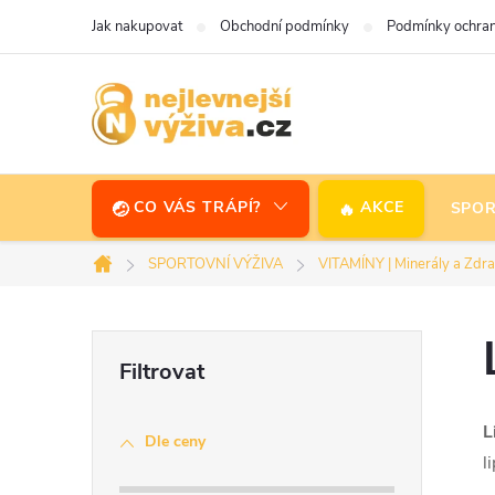
Přejít
Jak nakupovat
Obchodní podmínky
Podmínky ochran
na
obsah
CO VÁS TRÁPÍ?
AKCE
SPOR
SPORTOVNÍ VÝŽIVA
VITAMÍNY | Minerály a Zdra
Domů
P
o
L
Dle ceny
s
l