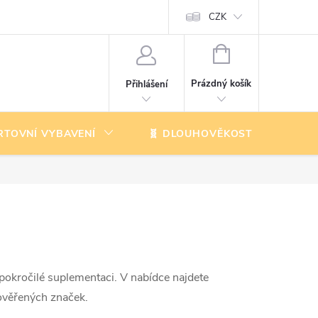
CZK
NÁKUPNÍ
KOŠÍK
Prázdný košík
Přihlášení
RTOVNÍ VYBAVENÍ
🧬 DLOUHOVĚKOST
K
pokročilé suplementaci. V nabídce najdete
 ověřených značek.