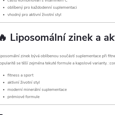
často kombinován s vitamínem C
ý
oblíbený pro každodenní suplementaci
p
vhodný pro aktivní životní styl
🔥 Liposomální zinek a akt
s
u
iposomální zinek bývá oblíbenou součástí suplementace při fitnes
opularitě se těší zejména tekuté formule a kapslové varianty. :c
fitness a sport
aktivní životní styl
moderní minerální suplementace
prémiové formule