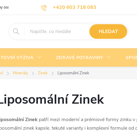
+420 603 718 083
y osobních údajů
Doprava a platba
Kontakty
info@nejlevnejsivyziva.cz
HLEDAT
TOVNÍ VÝŽIVA
ZDRAVÉ POTRAVINY
SPO
ví
Minerály
Zinek
Liposomální Zinek
Liposomální Zinek
iposomální Zinek
patří mezi moderní a prémiové formy zinku v 
iposomální zinek kapsle, tekuté varianty i komplexní formule od