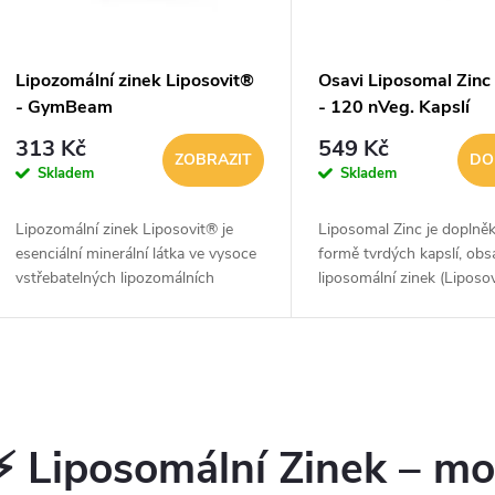
p
s
r
p
Lipozomální zinek Liposovit®
Osavi Liposomal Zinc
o
- GymBeam
- 120 nVeg. Kapslí
r
313 Kč
549 Kč
d
ZOBRAZIT
DO
Skladem
Skladem
o
u
Lipozomální zinek Liposovit® je
Liposomal Zinc je doplněk
d
esenciální minerální látka ve vysoce
formě tvrdých kapslí, obsa
k
vstřebatelných lipozomálních
liposomální zinek (Liposo
u
kapslích. Díky této pokročilé
Díky liposomální technolog
t
technologii a organické formě zinku
šetrný k trávení, vysoce
k
citrátu...
vstřebatelný a...
ů
O
t
v
⚡ Liposomální Zinek – mo
ů