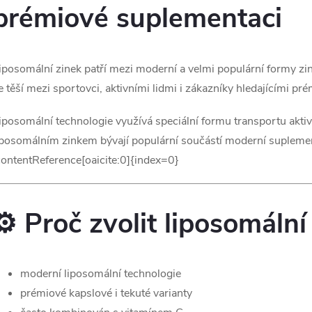
prémiové suplementaci
á
d
iposomální zinek patří mezi moderní a velmi populární formy zin
a
e těší mezi sportovci, aktivními lidmi i zákazníky hledajícími pr
c
iposomální technologie využívá speciální formu transportu akti
iposomálním zinkem bývají populární součástí moderní suplement
p
contentReference[oaicite:0]{index=0}
v
⚙️ Proč zvolit liposomální
k
y
moderní liposomální technologie
prémiové kapslové i tekuté varianty
v