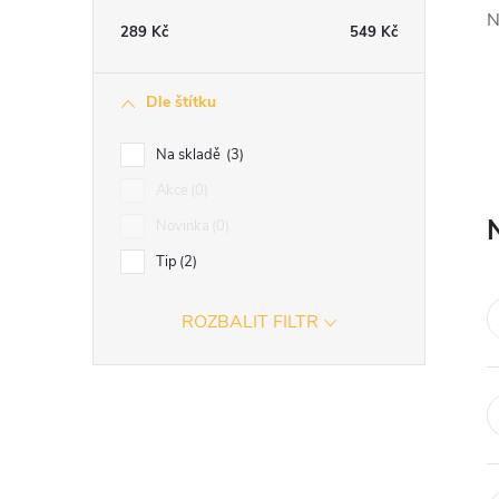
t
N
289
Kč
549
Kč
r
Dle štítku
a
Na skladě
3
n
Akce
0
Novinka
0
n
Tip
2
í
ROZBALIT FILTR
p
a
n