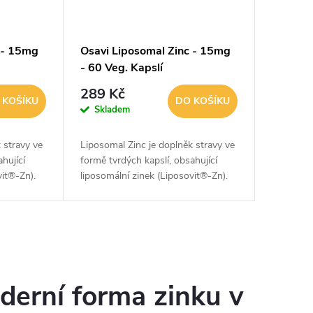
 - 15mg
Osavi Liposomal Zinc - 15mg
- 60 Veg. Kapslí
289 Kč
 KOŠÍKU
DO KOŠÍKU
Skladem
 stravy ve
Liposomal Zinc je doplněk stravy ve
hující
formě tvrdých kapslí, obsahující
vit®-Zn).
liposomální zinek (Liposovit®-Zn).
ii je
Díky liposomální technologii je
šetrný k trávení, vysoce
vstřebatelný a...
derní forma zinku v