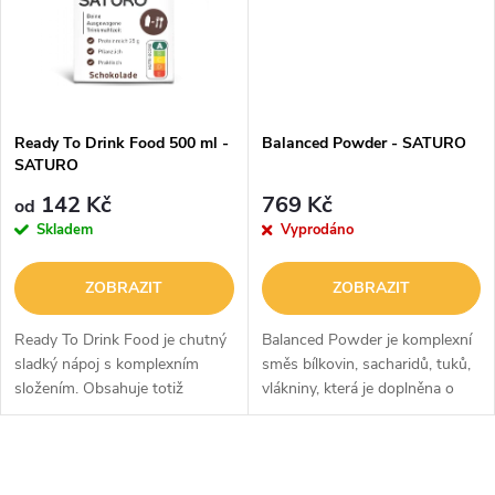
ů
ů
Ready To Drink Food 500 ml -
Balanced Powder - SATURO
SATURO
142 Kč
769 Kč
od
Skladem
Vyprodáno
ZOBRAZIT
ZOBRAZIT
Ready To Drink Food je chutný
Balanced Powder je komplexní
sladký nápoj s komplexním
směs bílkovin, sacharidů, tuků,
složením. Obsahuje totiž
vlákniny, která je doplněna o
bílkoviny, tuky, sacharidy,
esenciální vitamíny a minerální
vlákninu, vitamíny i minerální
látky. Díky formě dobře
látky. Díky jeho praktické formě
rozpustného prášku ji stačí...
O
je...