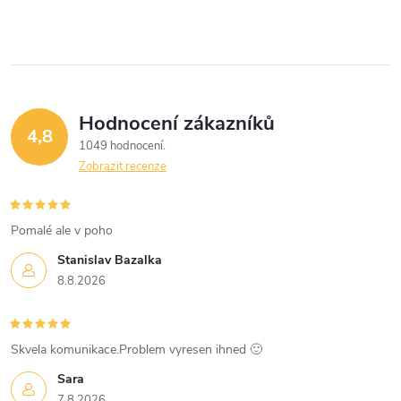
v
l
á
Hodnocení zákazníků
d
4,8
1049 hodnocení
a
Zobrazit recenze
c
í
Pomalé ale v poho
Stanislav Bazalka
p
8.8.2026
r
v
Skvela komunikace.Problem vyresen ihned 🙂
k
Sara
7.8.2026