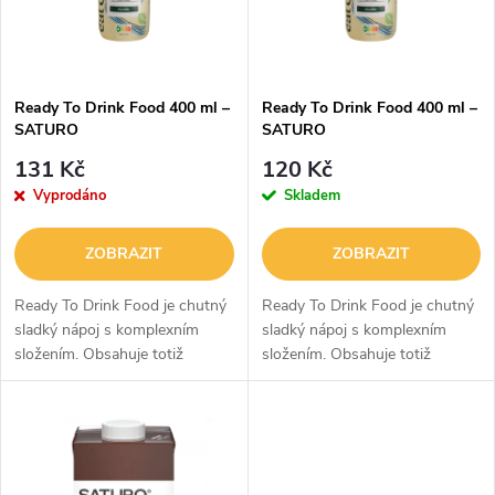
n
i
í
s
p
Ready To Drink Food 400 ml –
Ready To Drink Food 400 ml –
SATURO
SATURO
p
r
131 Kč
120 Kč
r
Vyprodáno
Skladem
o
o
ZOBRAZIT
ZOBRAZIT
d
d
Ready To Drink Food je chutný
Ready To Drink Food je chutný
u
sladký nápoj s komplexním
sladký nápoj s komplexním
složením. Obsahuje totiž
složením. Obsahuje totiž
u
bílkoviny, tuky, sacharidy,
bílkoviny, tuky, sacharidy,
k
vlákninu, vitamíny i minerální
vlákninu, vitamíny i minerální
k
látky. Díky jeho praktické formě
látky. Díky jeho praktické formě
t
je...
je...
t