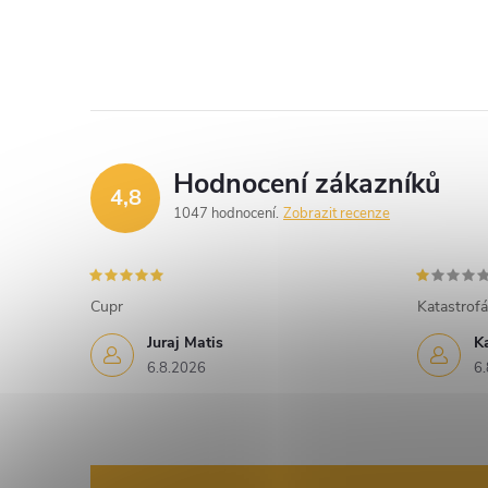
Hodnocení zákazníků
4,8
1047 hodnocení
Zobrazit recenze
Cupr
Katastrofá
Juraj Matis
K
6.8.2026
6.