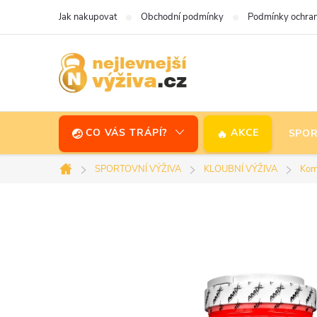
Přejít
Jak nakupovat
Obchodní podmínky
Podmínky ochran
na
obsah
CO VÁS TRÁPÍ?
AKCE
SPOR
SPORTOVNÍ VÝŽIVA
KLOUBNÍ VÝŽIVA
Komp
Domů