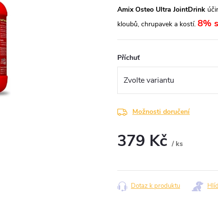
Amix Osteo Ultra JointDrink
úči
8% s
kloubů, chrupavek a kostí.
Příchuť
Možnosti doručení
379 Kč
/ ks
Měrná
cena:
Dotaz k produktu
Hlí