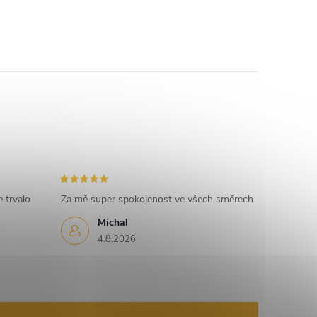
 trvalo
Za mě super spokojenost ve všech směrech
Michal
4.8.2026