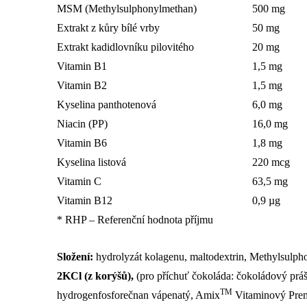
MSM (Methylsulphonylmethan)
500 mg
Extrakt z kůry bílé vrby
50 mg
Extrakt kadidlovníku pilovitého
20 mg
Vitamin B1
1,5 mg
Vitamin B2
1,5 mg
Kyselina panthotenová
6,0 mg
Niacin (PP)
16,0 mg
Vitamin B6
1,8 mg
Kyselina listová
220 mcg
Vitamin C
63,5 mg
Vitamin B12
0,9 µg
* RHP – Referenční hodnota příjmu
Složení:
hydrolyzát kolagenu, maltodextrin, Methylsulp
2KCl (z korýšů),
(pro příchuť čokoláda: čokoládový práš
TM
hydrogenfosforečnan vápenatý, Amix
Vitaminový Prem