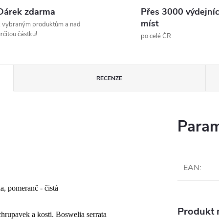
Dárek zdarma
Přes 3000 výdejní
míst
k vybraným produktům a nad
rčitou částku!
po celé ČR
RECENZE
Param
EAN
:
da, pomeranč - čistá
Produkt n
hrupavek a kosti. Boswelia serrata