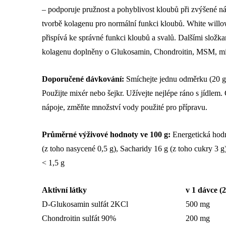
– podporuje pružnost a pohyblivost kloubů při zvýšené ná
tvorbě kolagenu pro normální funkci kloubů. White willow
přispívá ke správné funkci kloubů a svalů. Dalšími složka
kolagenu doplněny o Glukosamin, Chondroitin, MSM, min
Doporučené dávkování:
Smíchejte jednu odměrku (20 g
Použijte mixér nebo šejkr. Užívejte nejlépe ráno s jídlem. 
nápoje, změňte množství vody použité pro přípravu.
Průměrné výživové hodnoty ve 100 g:
Energetická hodn
(z toho nasycené 0,5 g), Sacharidy 16 g (z toho cukry 3 g)
< 1,5 g
Aktivní látky
v 1 dávce (2
D-Glukosamin sulfát 2KCl
500 mg
Chondroitin sulfát 90%
200 mg