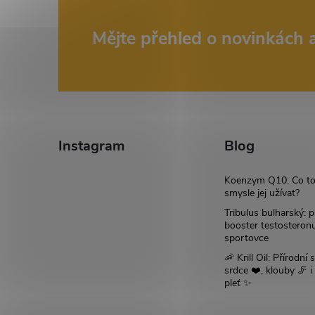
Z
Mějte přehled o novinkách
á
p
a
Instagram
Blog
t
Koenzym Q10: Co to
smysle jej užívat?
í
Tribulus bulharský: p
booster testosteron
sportovce
🦐 Krill Oil: Přírodní s
srdce ❤️, klouby 🦵 
pleť ✨