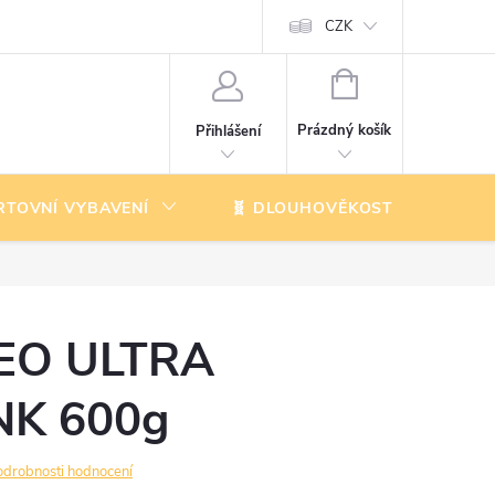
CZK
NÁKUPNÍ
KOŠÍK
Prázdný košík
Přihlášení
RTOVNÍ VYBAVENÍ
🧬 DLOUHOVĚKOST
K
EO ULTRA
NK 600g
odrobnosti hodnocení