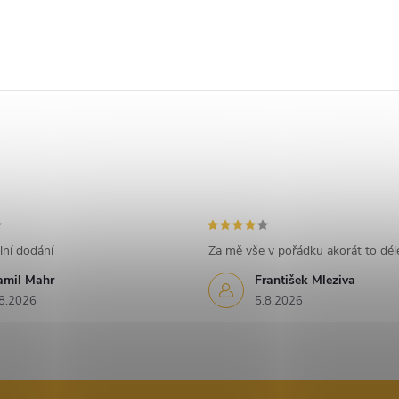
lní dodání
Za mě vše v pořádku akorát to déle
amil Mahr
František Mleziva
8.2026
5.8.2026