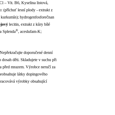
l – Vit. B6, Kyselina listová,
 (příchuť lesní plody - extrakt z
 a kurkumín); hydrogenfosforečnan
ojový
lecitin, extrakt z kůry bílé
®
za Splenda
, aceslufam-K;
. Nepřekračujte doporučené denní
dosah děti. Skladujete v suchu při
 a před mrazem. Výrobce neručí za
eobsahuje látky dopingového
zpracovává výrobky obsahující