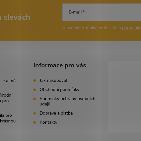
E-mail
a slevách
Vložením e-mailu souhlasíte s
podmínka
Informace pro vás
Jak nakupovat
 je a má
Obchodní podmínky
řírodní
Podmínky ochrany osobních
u pro
údajů
Doprava a platba
íla pro
i krásnou
Kontakty