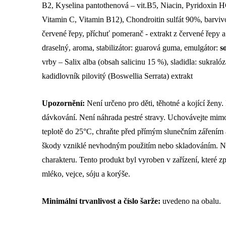
B2, Kyselina pantothenová – vit.B5, Niacin, Pyridoxin HC
Vitamin C, Vitamin B12), Chondroitin sulfát 90%, barvivo:
červené řepy, příchuť pomeranč - extrakt z červené řepy
draselný, aroma, stabilizátor: guarová guma, emulgátor:
s
vrby – Salix alba (obsah salicinu 15 %), sladidla: sukraló
kadidlovník pilovitý (Boswellia Serrata) extrakt
Upozornění:
Není určeno pro děti, těhotné a kojící ženy
dávkování. Není náhrada pestré stravy. Uchovávejte mimo 
teplotě do 25°C, chraňte před přímým slunečním zářením
škody vzniklé nevhodným použitím nebo skladováním. N
charakteru. Tento produkt byl vyroben v zařízení, které 
mléko, vejce, sóju a korýše.
Minimální trvanlivost a číslo šarže:
uvedeno na obalu.