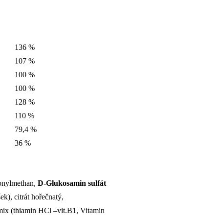
136 %
107 %
100 %
100 %
128 %
110 %
79,4 %
36 %
honylmethan,
D-Glukosamin sulfát
ek),
citrát hořečnatý,
ix (thiamin HCl –vit.B1, Vitamin