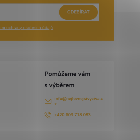
ODEBÍRAT
mi ochrany osobních údajů
info
@
nejlevnejsivyziva.c
z
+420 603 718 083