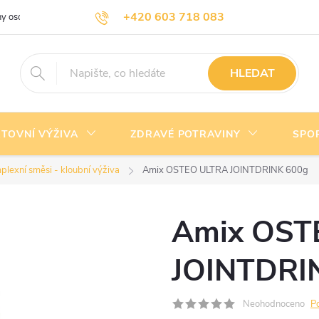
+420 603 718 083
y osobních údajů
Doprava a platba
Kontakty
info@nejlevnejsivyziva.cz
HLEDAT
TOVNÍ VÝŽIVA
ZDRAVÉ POTRAVINY
SPO
lexní směsi - kloubní výživa
Amix OSTEO ULTRA JOINTDRINK 600g
Amix OST
JOINTDRI
Neohodnoceno
P