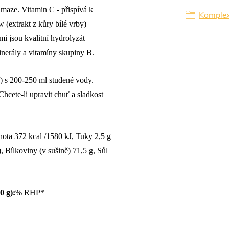
maze. Vitamin C - přispívá k
Komplexn
 (extrakt z kůry bílé vrby) –
mi jsou kvalitní hydrolyzát
erály a vitamíny skupiny B.
) s 200-250 ml studené vody.
Chcete-li upravit chuť a sladkost
ota 372 kcal /1580 kJ, Tuky 2,5 g
, Bílkoviny (v sušině) 71,5 g, Sůl
0 g):
% RHP*