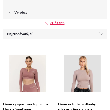
Výrobce
Zrušit filtry
Ř
Nejprodávanější
a
Nejlevnější
V
Nejdražší
z
ý
Abecedně
e
p
n
i
í
s
p
Dámský sportovní top Prime
Dámské tričko s dlouhým
Haze - GymBeam
rukávem Aura Roux -