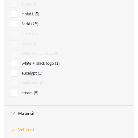
žlutá
0
Hnědá
5
šedá
25
violet
0
navy
0
white + silver logo
0
white + black logo
1
eucalypt
1
multicolor
0
cream
8
Materiál
Velikost