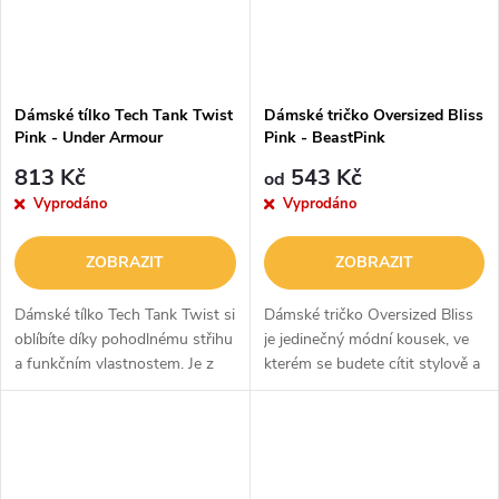
Dámské tílko Tech Tank Twist
Dámské tričko Oversized Bliss
Pink - Under Armour
Pink - BeastPink
813 Kč
543 Kč
od
Vyprodáno
Vyprodáno
ZOBRAZIT
ZOBRAZIT
Dámské tílko Tech Tank Twist si
Dámské tričko Oversized Bliss
oblíbíte díky pohodlnému střihu
je jedinečný módní kousek, ve
a funkčním vlastnostem. Je z
kterém se budete cítit stylově a
rychleschnoucího materiálu a
maximálně pohodlně.
navíc má technologií kontroly
Zaujme volným střihem,
zápachu. Využijete ho při...
prodlouženými rukávy a
originálním tvarem...