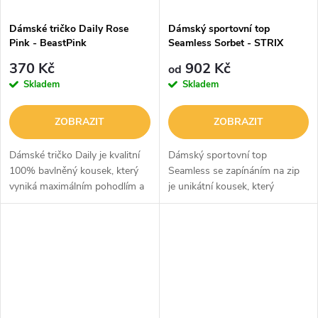
Dámské tričko Daily Rose
Dámský sportovní top
Pink - BeastPink
Seamless Sorbet - STRIX
370 Kč
902 Kč
od
Skladem
Skladem
ZOBRAZIT
ZOBRAZIT
Dámské tričko Daily je kvalitní
Dámský sportovní top
100% bavlněný kousek, který
Seamless se zapínáním na zip
vyniká maximálním pohodlím a
je unikátní kousek, který
stylovým vzhledem. Perfektně
perfektně zapadne do vašeho
se hodí na trénink do fitka a
šatníku. Je z kombinace nylonu
další aktivity. Zpříjemnit...
a elastanu, takže skvěle sedí
postavě a...