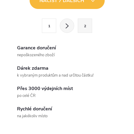
NAČÍST 7 DALŠÍCH
v
l
S
1
2
t
á
r
d
á
Garance doručení
a
n
nepoškozeného zboží
k
c
Dárek zdarma
o
k vybraným produktům a nad určitou částku!
í
v
á
Přes 3000 výdejních míst
p
po celé ČR
n
r
í
Rychlé doručení
v
na jakékoliv místo
k