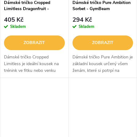
Dámské tričko Cropped
Dámské tričko Pure Ambition
Limitless Dragonfruit -
Sorbet - GymBeam
GymBeam
405 Kč
294 Kč
Skladem
Skladem
ZOBRAZIT
ZOBRAZIT
Dámské tričko Cropped
Dámské tričko Pure Ambition je
Limitless je ideální kousek na
základní kousek určený všem
trénink ve fitku nebo venku
ženám, které si potrpí na
během letních dnů. Má kratší
pohodlí a zároveň se nebojí
střih, který zvýrazní vaše
ukázat světu odhodlání a
vypracované břicho a štíhlý pas.
ambice. Je vyrobeno ze 100 %
Navíc...
bavlny,...