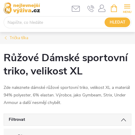
Přejít
NÁKUPNÍ
KOŠÍK
na
obsah
HLEDAT
Trička tílka
Růžové Dámské sportovní
triko, velikost XL
Zde naleznete dámské růžové sportovní triko, velikost XL a materiál
94% polyester, 6% elastan. Výrobce, jako Gymbeam, Strix, Under
Armour a další nesmějí chybět.
Filtrovat