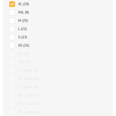
XL
19
XXL
9
M
25
L
22
S
23
XS
25
M/L
0
XS/S
0
S - 3pack
0
M - 3pack
0
L - 3pack
0
XL - 3pack
0
XXL - 3pack
0
XS - 3pack
0