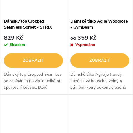
Dámský top Cropped
Dámské tílko Agile Woodrose
Seamless Sorbet - STRIX
- GymBeam
829 Kč
359 Kč
od
Skladem
Vyprodáno
ZOBRAZIT
ZOBRAZIT
Dámský top Cropped Seamless
Dámské tílko Agile je trendy
se zapínáním na zip je unikátní
nadčasový kousek s volným
sportovní kousek, který
střihem, který dokonale padne
perfektně zapadne do vašeho
každé postavě. Díky kvalitnímu
šatníku. Je z kombinace nylonu
materiálu je měkké a pohodlné,
a elastanu, takže skvěle sedí...
ale zároveň i vzdušné a...