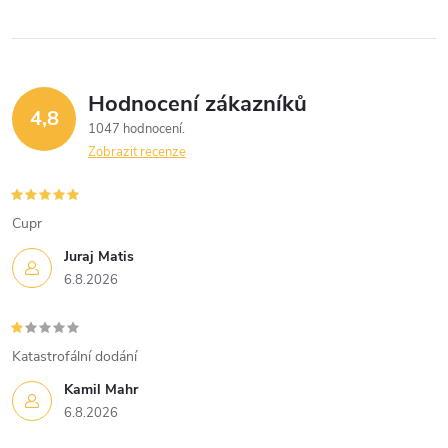
y
v
ý
Hodnocení zákazníků
4,8
1047 hodnocení
p
Zobrazit recenze
i
s
Cupr
u
Juraj Matis
6.8.2026
Katastrofální dodání
Kamil Mahr
6.8.2026