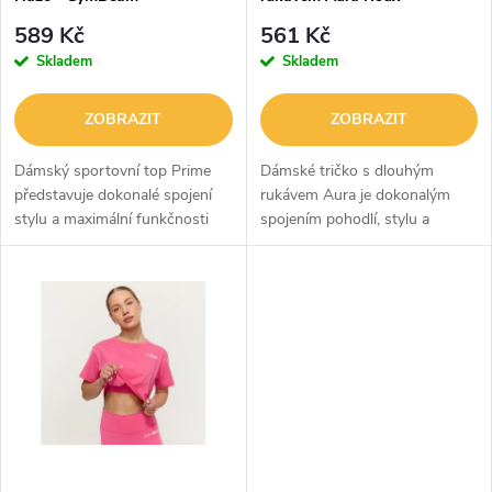
p
GymBeam
r
589 Kč
561 Kč
r
Skladem
Skladem
o
o
ZOBRAZIT
ZOBRAZIT
d
d
Dámský sportovní top Prime
Dámské tričko s dlouhým
u
představuje dokonalé spojení
rukávem Aura je dokonalým
stylu a maximální funkčnosti
spojením pohodlí, stylu a
u
pro ty nejnáročnější tréninky.
funkčnosti. Přizpůsobí se
k
Tento kousek je navržen tak,
postavě, je prodyšné a díky
k
aby poskytoval spolehlivou
technologii Quick Dry rychle
t
oporu...
schne. Ženský...
t
ů
ů