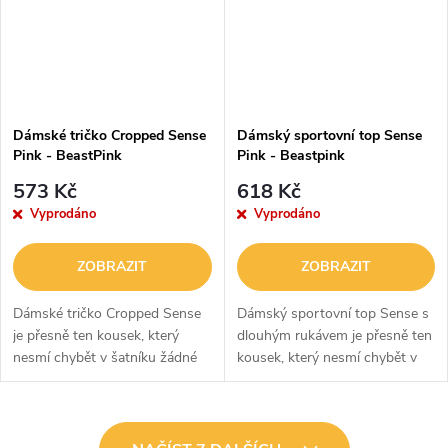
Dámské tričko Cropped Sense
Dámský sportovní top Sense
Pink - BeastPink
Pink - Beastpink
573 Kč
618 Kč
Vyprodáno
Vyprodáno
ZOBRAZIT
ZOBRAZIT
Dámské tričko Cropped Sense
Dámský sportovní top Sense s
je přesně ten kousek, který
dlouhým rukávem je přesně ten
nesmí chybět v šatníku žádné
kousek, který nesmí chybět v
sebevědomé ženy. Je z
šatníku žádné sebevědomé
příjemného materiálu, který
ženy. Je z příjemného materiálu,
spolehlivě odvádí pot a díky
který spolehlivě odvádí pot, a...
O
příměsi...