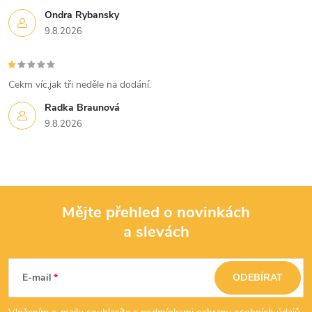
Ondra Rybansky
9.8.2026
Cekm víc,jak tři neděle na dodání.
Radka Braunová
9.8.2026
Mějte přehled o novinkách
a slevách
Z
á
E-mail
ODEBÍRAT