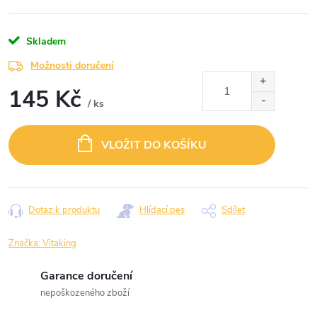
Skladem
Možnosti doručení
145 Kč
/ ks
Měrná
cena:
VLOŽIT DO KOŠÍKU
Dotaz k produktu
Hlídací pes
Sdílet
Značka:
Vitaking
Garance doručení
nepoškozeného zboží