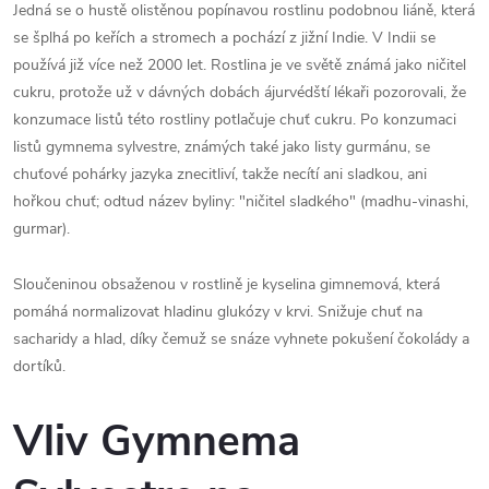
Jedná se o hustě olistěnou popínavou rostlinu podobnou liáně, která
se šplhá po keřích a stromech a pochází z jižní Indie. V Indii se
používá již více než 2000 let. Rostlina je ve světě známá jako ničitel
cukru, protože už v dávných dobách ájurvédští lékaři pozorovali, že
konzumace listů této rostliny potlačuje chuť cukru. Po konzumaci
listů gymnema sylvestre, známých také jako listy gurmánu, se
chuťové pohárky jazyka znecitliví, takže necítí ani sladkou, ani
hořkou chuť; odtud název byliny: "ničitel sladkého" (madhu-vinashi,
gurmar).
Sloučeninou obsaženou v rostlině je kyselina gimnemová, která
pomáhá normalizovat hladinu glukózy v krvi. Snižuje chuť na
sacharidy a hlad, díky čemuž se snáze vyhnete pokušení čokolády a
dortíků.
Vliv Gymnema