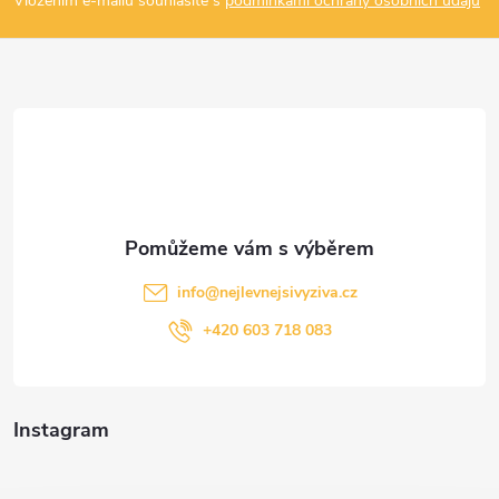
p
Vložením e-mailu souhlasíte s
podmínkami ochrany osobních údajů
a
t
í
info
@
nejlevnejsivyziva.cz
+420 603 718 083
Instagram