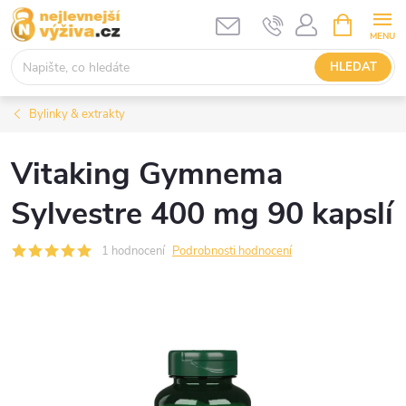
Přejít
NÁKUPNÍ
KOŠÍK
na
obsah
HLEDAT
Bylinky & extrakty
Vitaking Gymnema
Sylvestre 400 mg 90 kapslí
1 hodnocení
Podrobnosti hodnocení