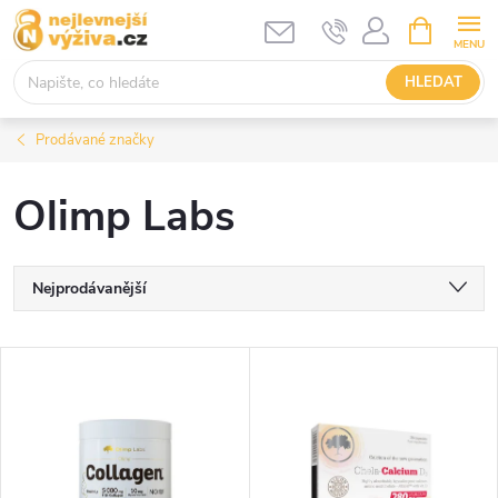
Přejít
NÁKUPNÍ
KOŠÍK
na
obsah
HLEDAT
Prodávané značky
Olimp Labs
Ř
Nejprodávanější
a
Nejlevnější
V
Nejdražší
z
ý
Abecedně
e
p