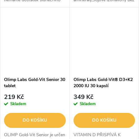
záření. Vitamin D3 podporuje
GMO,extrakt ze zeleného
rychlé vstřebávání vápníku do
čaje,kyselina hyaluronová
kostí.Nedávné studie prokázaly,
adiosmin aBioperine® s
že...
extraktem z černého...
Olimp Labs Gold-Vit Senior 30
Olimp Labs Gold-Vit® D3+K2
tablet
2000 IU 30 kapslí
219 Kč
349 Kč
Skladem
Skladem
DO KOŠÍKU
DO KOŠÍKU
OLIMP Gold-Vit Senior je určen
VITAMIN D PŘISPÍVÁ K