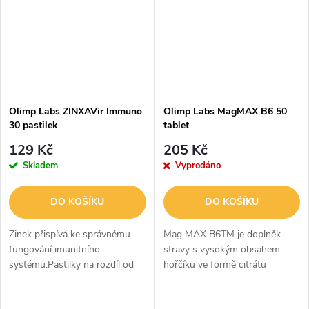
Olimp Labs ZINXAVir Immuno
Olimp Labs MagMAX B6 50
30 pastilek
tablet
129 Kč
205 Kč
Skladem
Vyprodáno
DO KOŠÍKU
DO KOŠÍKU
Zinek přispívá ke správnému
Mag MAX B6TM je doplněk
fungování imunitního
stravy s vysokým obsahem
systému.Pastilky na rozdíl od
hořčíku ve formě citrátu
kapslí a tablet umožňují
hořečnatého, dobře
zinečnatým iontům působit
vstřebatelného zdroje tohoto