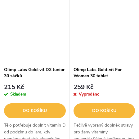
rakoviny, špatným
cvičí, pijí kávu nebo
metabolismem,
alkohol.Příznaky nedostatku...
kardiovaskulárními...
Olimp Labs Gold-vit D3 Junior
Olimp Labs Gold-vit For
30 sáčků
Women 30 tablet
215 Kč
259 Kč
Skladem
Vyprodáno
DO KOŠÍKU
DO KOŠÍKU
Tělo potřebuje doplnit vitamin D
Pečlivě vybraný doplněk stravy
od podzimu do jara, kdy
pro ženy vitamíny
nemáme dostatek slunečního
aminerály,Sójové izoflavony bez