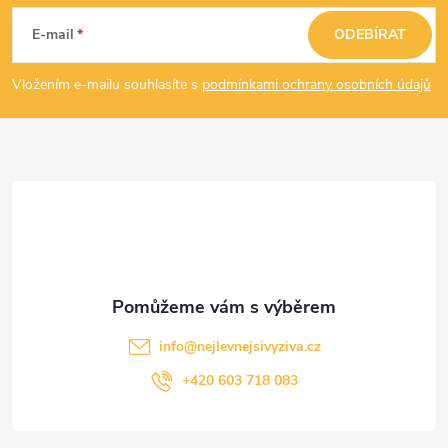
á
E-mail
ODEBÍRAT
p
Vložením e-mailu souhlasíte s
podmínkami ochrany osobních údajů
a
t
í
info
@
nejlevnejsivyziva.cz
+420 603 718 083