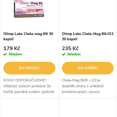
ů
ů
Olimp Labs Chela-mag B6 30
Olimp Labs Chela-Mag B6+D3
kapslí
30 kapslí
179 Kč
235 Kč
Skladem
Skladem
DO KOŠÍKU
DO KOŠÍKU
KOHO DOPORUČUJEME?
Chela-Mag B6® + D3 je
Vědecký výzkum prokázal, že
doplněk stravy s unikátně
hořčík pomáhá svalům správně
kombinovaným, vysoce
fungovatSpolečně s vitaminem
biologicky dostupným hořčíkem
B6 pomáhá nervovému
ve formě chelátu aminokyselin
systému správně fungovat a
Albion® s 2000 IU vitaminu D3
udržovat správné psychické...
a vitaminy B6 a...