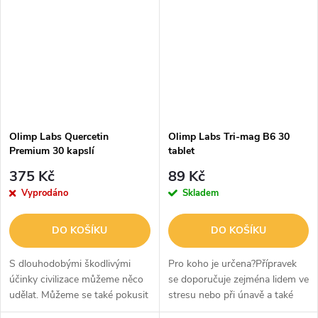
lokálně v ústech.Zinek také
prvku, obohacený o vitaminy
chrání před...
B6 a B1.Vitamin B6 a...
Olimp Labs Quercetin
Olimp Labs Tri-mag B6 30
Premium 30 kapslí
tablet
375 Kč
89 Kč
Vyprodáno
Skladem
DO KOŠÍKU
DO KOŠÍKU
S dlouhodobými škodlivými
Pro koho je určena?Přípravek
účinky civilizace můžeme něco
se doporučuje zejména lidem ve
udělat. Můžeme se také pokusit
stresu nebo při únavě a také
udělat něco s jakoukoli formou
fyzicky aktivním lidem, kteří