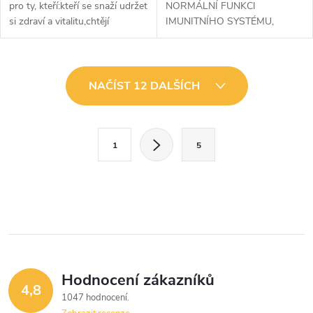
pro ty, kteří:kteří se snaží udržet
NORMÁLNÍ FUNKCI
si zdraví a vitalitu,chtějí
IMUNITNÍHO SYSTÉMU,
podpořit metabolické procesy v
NORMÁLNÍMU VSTŘEBÁVÁNÍ
těle,chtějí doplnit svou stravu o
A VYUŽITÍ VÁPNÍKU A
vitamíny a...
FOSFORU A K UDRŽENÍ
O
ZDRAVÝCH KOSTÍ A
NAČÍST 12 DALŠÍCH
NORMÁLNÍHO STAVU
v
ZUBŮ.VITAMIN K SE...
l
S
1
5
t
á
r
d
á
a
n
k
c
o
í
v
Hodnocení zákazníků
4,8
á
p
1047 hodnocení