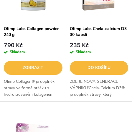
n
i
í
s
p
Olimp Labs Collagen powder
Olimp Labs Chela-calcium D3
240 g
30 kapslí
p
r
790 Kč
235 Kč
r
Skladem
Skladem
o
o
ZOBRAZIT
DO KOŠÍKU
d
d
Olimp Collagen® je doplněk
ZDE JE NOVÁ GENERACE
u
stravy ve formě prášku s
VÁPNÍKU!Chela-Calcium D3®
hydrolizovaným kolagenem
je doplněk stravy, který
u
rybího původu, kyselinou
obsahuje nejlépe vstřebatelný
k
hyaluronovou a vitamíny pečlivě
vápník ve formě patentovaného
k
vybranými pro jejich jedinečné
chelátu aminokyselin Albical™ s
t
vlastnosti....
přidaným...
t