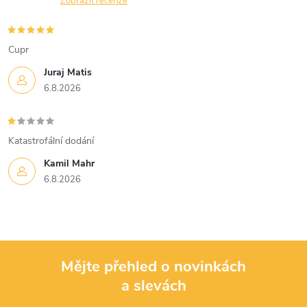
n
Zobrazit recenze
r
í
v
Cupr
k
Juraj Matis
6.8.2026
y
v
Katastrofální dodání
ý
Kamil Mahr
p
6.8.2026
i
s
u
Mějte přehled o novinkách
a slevách
Z