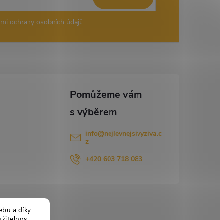
mi ochrany osobních údajů
info
@
nejlevnejsivyziva.c
z
+420 603 718 083
ebu a díky
žitelnost.