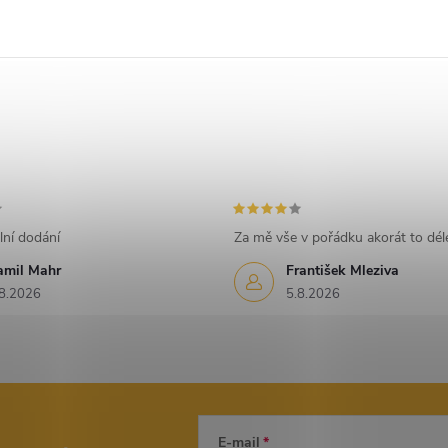
lní dodání
Za mě vše v pořádku akorát to déle
amil Mahr
František Mleziva
8.2026
5.8.2026
E-mail