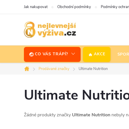
Přejít
Jak nakupovat
Obchodní podmínky
Podmínky ochran
na
obsah
CO VÁS TRÁPÍ?
AKCE
SPOR
Prodávané značky
Ultimate Nutrition
Domů
Ultimate Nutriti
Žádné produkty značky
Ultimate Nutrition
nebyly na