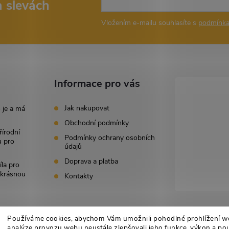
a slevách
Vložením e-mailu souhlasíte s
podmínka
Informace pro vás
Jak nakupovat
 je a má
Obchodní podmínky
řírodní
Podmínky ochrany osobních
u pro
údajů
Doprava a platba
íla pro
i krásnou
Kontakty
Používáme cookies, abychom Vám umožnili pohodlné prohlížení w
analýze provozu webu neustále zlepšovali jeho funkce, výkon a pou