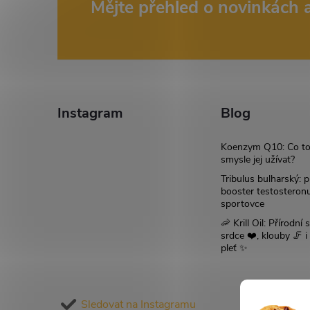
Z
Mějte přehled o novinkách
á
p
a
Instagram
Blog
t
Koenzym Q10: Co to
smysle jej užívat?
í
Tribulus bulharský: p
booster testosteron
sportovce
🦐 Krill Oil: Přírodní s
srdce ❤️, klouby 🦵 
pleť ✨
Sledovat na Instagramu