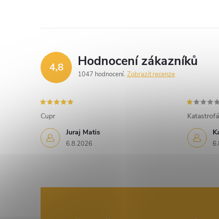
Hodnocení zákazníků
4,8
1047 hodnocení
Zobrazit recenze
Cupr
Katastrofá
Juraj Matis
K
6.8.2026
6.