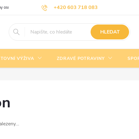
+420 603 718 083
y osobních údajů
Doprava a platba
Kontakty
info@nejlevnejsivyziva.cz
HLEDAT
TOVNÍ VÝŽIVA
ZDRAVÉ POTRAVINY
SPO
on
lezeny...