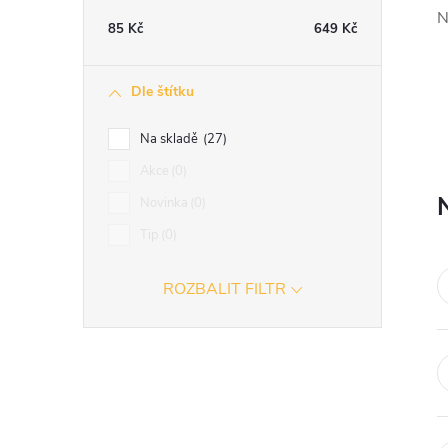
t
N
85
Kč
649
Kč
r
Dle štítku
a
Na skladě
27
n
Akce
0
Novinka
0
n
Tip
0
í
ROZBALIT FILTR
p
a
n