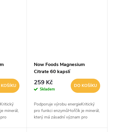
um
Now Foods Magnesium
Citrate 60 kapslí
259 Kč
 KOŠÍKU
DO KOŠÍKU
Skladem
Kritický
Podporuje výrobu energieKritický
e minerál,
pro funkci enzymůHořčík je minerál,
 pro
který má zásadní význam pro
olismus,
produkci energie a metabolismus,
s
svalové kontrakce, přenos