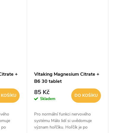
nervových impulzů a...
itrate +
Vitaking Magnesium Citrate +
B6 30 tablet
85 Kč
 KOŠÍKU
DO KOŠÍKU
Skladem
ového
Pro normální funkci nervového
domuje
systému Málo lidí si uvědomuje
e po
význam hořčíku. Hořčík je po