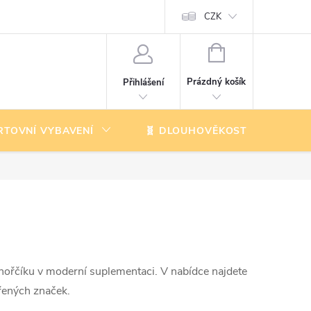
CZK
NÁKUPNÍ
KOŠÍK
Prázdný košík
Přihlášení
RTOVNÍ VYBAVENÍ
🧬 DLOUHOVĚKOST
K
 hořčíku v moderní suplementaci. V nabídce najdete
ěřených značek.