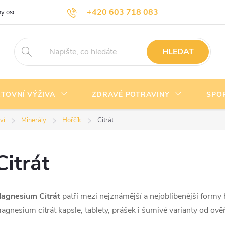
+420 603 718 083
y osobních údajů
Doprava a platba
Kontakty
info@nejlevnejsivyziva.cz
HLEDAT
TOVNÍ VÝŽIVA
ZDRAVÉ POTRAVINY
SPO
ví
Minerály
Hořčík
Citrát
Citrát
agnesium Citrát
patří mezi nejznámější a nejoblíbenější formy
agnesium citrát kapsle, tablety, prášek i šumivé varianty od ov