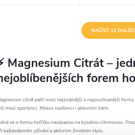
produkci energie a metabolismus,
kyslíku, vodě a základních
svalové kontrakce, přenos
(tuky, bílkoviny, sacharidy
nervových impulzů a...
pravděpodobně jedním z..
O
NAČÍST 12 DALŠÍ
v
⚡ Magnesium Citrát – jed
á
d
nejoblíbenějších forem ho
a
c
agnesium citrát patří mezi nejznámější a nejpoužívanější formy
ěší mezi sportovci, fitness nadšenci i aktivními lidmi.
p
edná se o formu hořčíku navázanou na kyselinu citronovou. Pro
ři každodenním užívání a aktivním životním stylu.