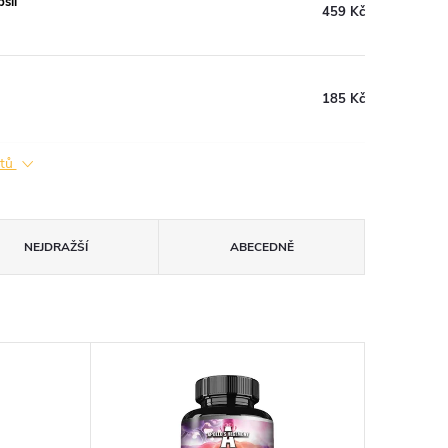
slí
459 Kč
185 Kč
ktů
NEJDRAŽŠÍ
ABECEDNĚ