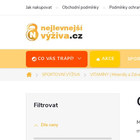
Přejít
Jak nakupovat
Obchodní podmínky
Podmínky ochran
na
obsah
CO VÁS TRÁPÍ?
AKCE
SPOR
SPORTOVNÍ VÝŽIVA
VITAMÍNY | Minerály a Zdra
Domů
P
o
M
Dle ceny
s
m