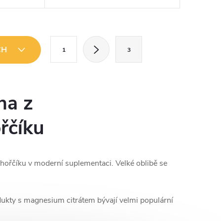
 živinách
kyslíku, vodě a základních živinách
)
(tuky, bílkoviny, sacharidy)
.
pravděpodobně jedním z...
S
CH
1
3
t
r
á
na z
n
k
řčíku
o
v
 hořčíku v moderní suplementaci. Velké oblibě se
á
n
í
dukty s magnesium citrátem bývají velmi populární