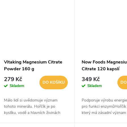
Vitaking Magnesium Citrate
Now Foods Magnesi
Powder 160 g
Citrate 120 kapslí
279 Kč
349 Kč
DO KOŠÍKU
DO
Skladem
Skladem
Málo lidí si uvědomuje význam
Podporuje výrobu energie
tohoto minerálu. Hořčík je po
pro funkci enzymůHořčík j
kyslíku, vodě a hlavních živinách
který má zásadní význam
(tuky, bílkoviny, sacharidy)
produkci energie a metab
pravděpodobně jedním z
svalové kontrakce, přeno