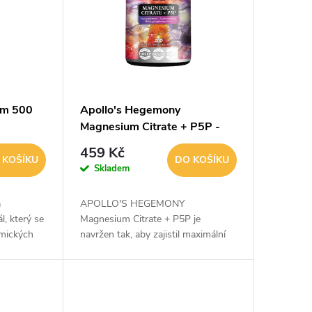
um 500
Apollo's Hegemony
Magnesium Citrate + P5P -
200 Kapslí
459 Kč
 KOŠÍKU
DO KOŠÍKU
Skladem
á
APOLLO'S HEGEMONY
l, který se
Magnesium Citrate + P5P je
emických
navržen tak, aby zajistil maximální
ořčík
vstřebatelnost a účinnost – a to v
ti svalů,
podobě vhodné i pro vegetariány.