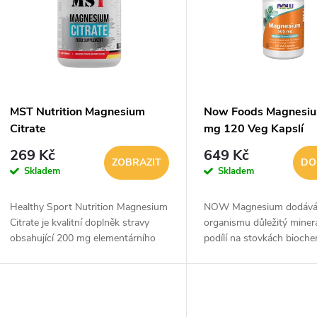
p
p
s
r
p
MST Nutrition Magnesium
Now Foods Magnesi
o
Citrate
mg 120 Veg Kapslí
r
269 Kč
649 Kč
d
ZOBRAZIT
DO
Skladem
Skladem
o
u
Healthy Sport Nutrition Magnesium
NOW Magnesium dodáv
d
Citrate je kvalitní doplněk stravy
organismu důležitý minerá
k
obsahující 200 mg elementárního
podílí na stovkách bioch
u
hořčíku v jedné tabletě ve formě
procesů v lidském těle. H
t
citrátu hořečnatého, který patří
přispívá ke správné činnos
k
mezi...
nervového systému,...
ů