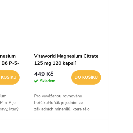
gnesium
Vitaworld Magnesium Citrate
+ B6 P-5-
125 mg 120 kapslí
449 Kč
 KOŠÍKU
DO KOŠÍKU
Skladem
sium
Pro vyváženou rovnováhu
 P-5-P je
hořčíkuHořčík je jedním ze
ravy, který
základních minerálů, které tělo
ku a
potřebuje přijímat z vnějších zdrojů,
řípravek z
protože si ho samo neumí vyrobit.
Tento minerál je...