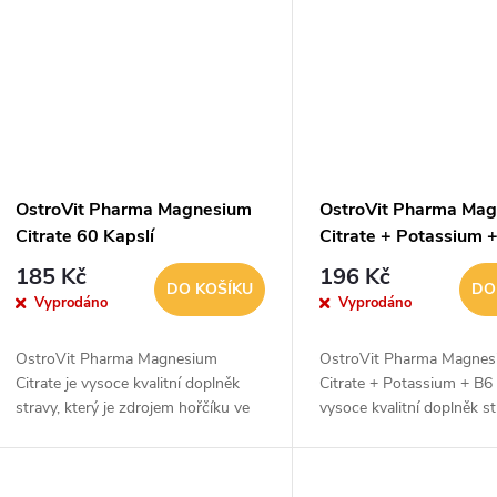
t
ů
OstroVit Pharma Magnesium
OstroVit Pharma Ma
Citrate 60 Kapslí
Citrate + Potassium 
P 90 kapslí
185 Kč
196 Kč
DO KOŠÍKU
DO
Vyprodáno
Vyprodáno
OstroVit Pharma Magnesium
OstroVit Pharma Magne
Citrate je vysoce kvalitní doplněk
Citrate + Potassium + B6
stravy, který je zdrojem hořčíku ve
vysoce kvalitní doplněk st
vysoce biologicky dostupné formě
je zdrojem hořčíku, draslí
citrátu hořečnatého. Jedná se o
vitaminu B6. Jedná se o p
přípravek z...
elitní řady...