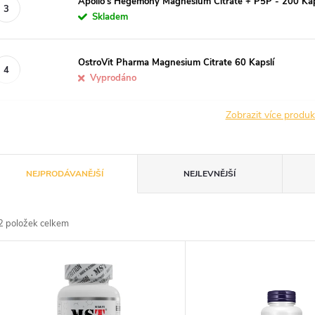
Apollo's Hegemony Magnesium Citrate + P5P - 200 Kap
Skladem
OstroVit Pharma Magnesium Citrate 60 Kapslí
Vyprodáno
Zobrazit více produ
Ř
NEJPRODÁVANĚJŠÍ
NEJLEVNĚJŠÍ
a
2
položek celkem
z
V
e
ý
n