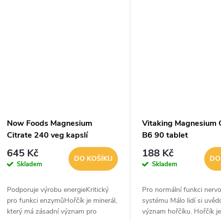
nejdůležitějších stavebních...
nervových impulzů a...
Now Foods Magnesium
Vitaking Magnesium C
Citrate 240 veg kapslí
B6 90 tablet
645 Kč
188 Kč
DO KOŠÍKU
DO
Skladem
Skladem
Podporuje výrobu energieKritický
Pro normální funkci nerv
pro funkci enzymůHořčík je minerál,
systému Málo lidí si uvě
který má zásadní význam pro
význam hořčíku. Hořčík j