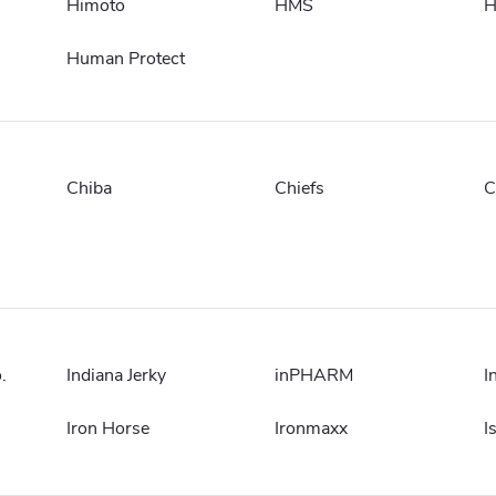
Himoto
HMS
H
Human Protect
Chiba
Chiefs
C
.
Indiana Jerky
inPHARM
I
Iron Horse
Ironmaxx
I