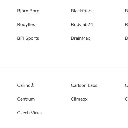
Björn Borg
Blackfriars
B
Bodyflex
Bodylab24
B
BPI Sports
BrainMax
B
Carino®
Carlson Labs
C
Centrum
Climaqx
C
Czech Virus