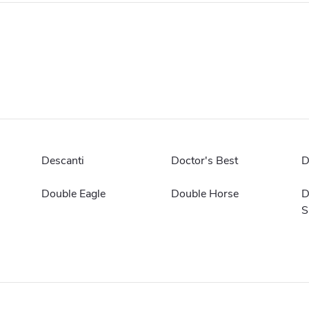
Descanti
Doctor's Best
D
Double Eagle
Double Horse
D
S