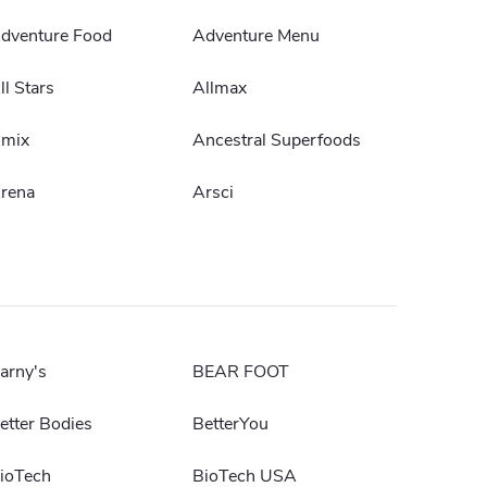
dventure Food
Adventure Menu
ll Stars
Allmax
mix
Ancestral Superfoods
rena
Arsci
arny's
BEAR FOOT
etter Bodies
BetterYou
ioTech
BioTech USA