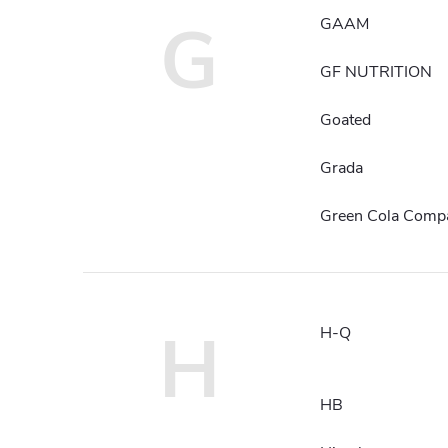
G
GAAM
GF NUTRITION
Goated
Grada
Green Cola Comp
H
H-Q
HB