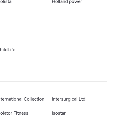
olista
Holland power
hildLife
nternational Collection
Intersurgical Ltd
solator Fitness
Isostar