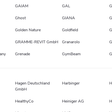
GAIAM
GAL
G
Ghost
GIANA
G
Golden Nature
Goldfield
G
GRAMME-REVIT GmbH
Granarolo
G
any
Grenade
GymBeam
G
Hagen Deutschland
Harbinger
H
GmbH
HealthyCo
Heiniger AG
H