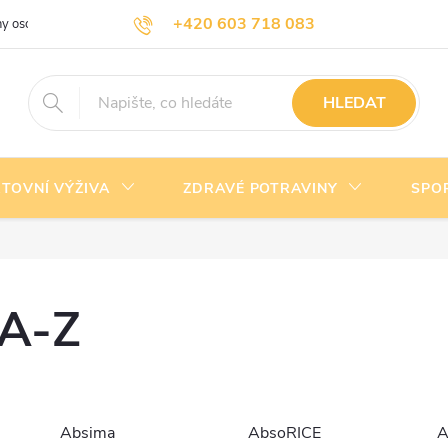
+420 603 718 083
y osobních údajů
Doprava a platba
Kontakty
info@nejlevnejsivyziva.cz
HLEDAT
TOVNÍ VÝŽIVA
ZDRAVÉ POTRAVINY
SPO
 A-Z
Absima
AbsoRICE
A