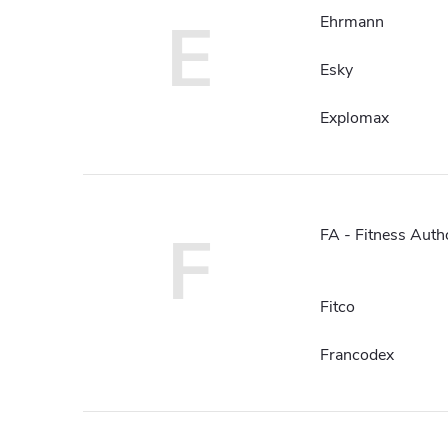
E
Ehrmann
Esky
Explomax
F
FA - Fitness Auth
Fitco
Francodex