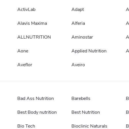
ActivLab
Adapt
A
Alavis Maxima
Alferia
A
ALLNUTRITION
Aminostar
A
Aone
Applied Nutrition
A
Aveflor
Aveiro
Bad Ass Nutrition
Barebells
B
Best Body nutrition
Best Nutrition
B
Bio Tech
Bioclinic Naturals
B