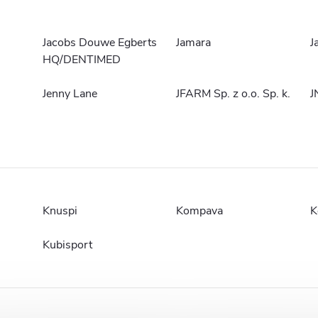
Jacobs Douwe Egberts
Jamara
J
HQ/DENTIMED
Jenny Lane
JFARM Sp. z o.o. Sp. k.
J
Knuspi
Kompava
K
Kubisport