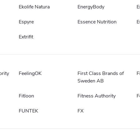
Ekolife Natura
EnergyBody
E
Espyre
Essence Nutrition
E
Extrifit
ority
FeelingOK
First Class Brands of
F
Sweden AB
Fitloon
Fitness Authority
F
FUNTEK
FX