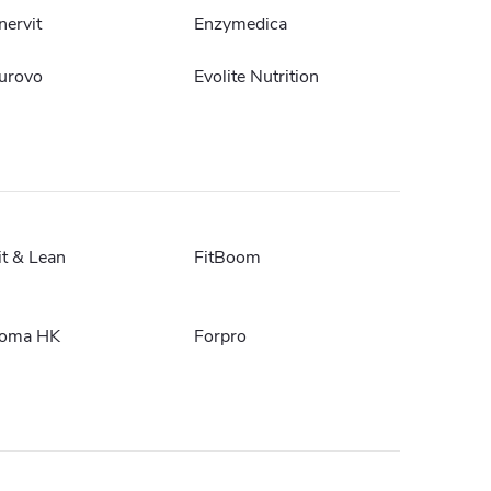
nervit
Enzymedica
urovo
Evolite Nutrition
it & Lean
FitBoom
oma HK
Forpro