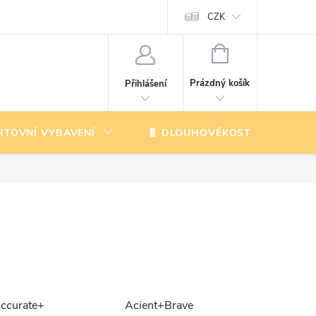
CZK
NÁKUPNÍ
KOŠÍK
Prázdný košík
Přihlášení
RTOVNÍ VYBAVENÍ
🧬 DLOUHOVĚKOST
K
ccurate+
Acient+Brave