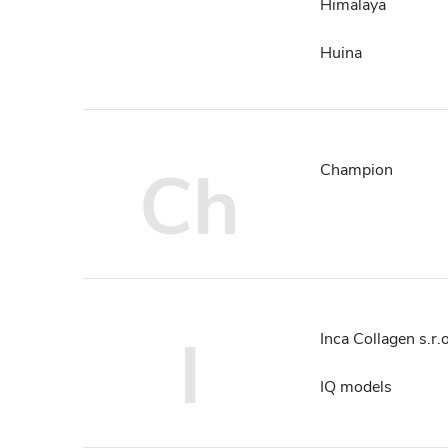
Himalaya
Huina
Ch
Champion
I
Inca Collagen s.r.o
IQ models