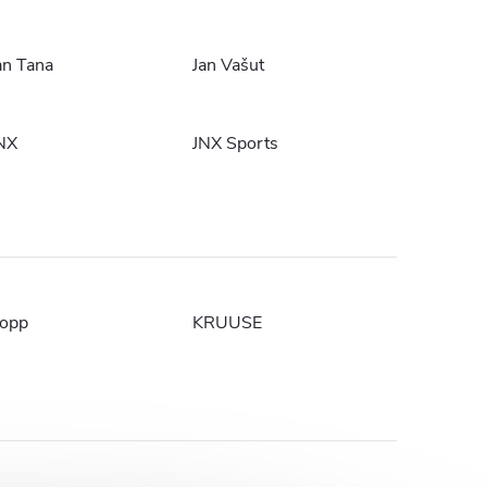
an Tana
Jan Vašut
NX
JNX Sports
opp
KRUUSE