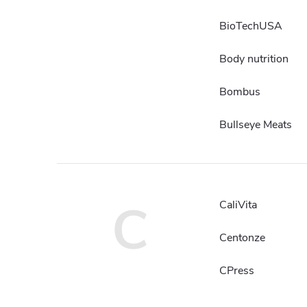
BioTechUSA
Body nutrition
Bombus
Bullseye Meats
C
CaliVita
Centonze
CPress