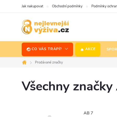
Přejít
Jak nakupovat
Obchodní podmínky
Podmínky ochran
na
obsah
CO VÁS TRÁPÍ?
AKCE
SPOR
Prodávané značky
Domů
Všechny značky
AB 7