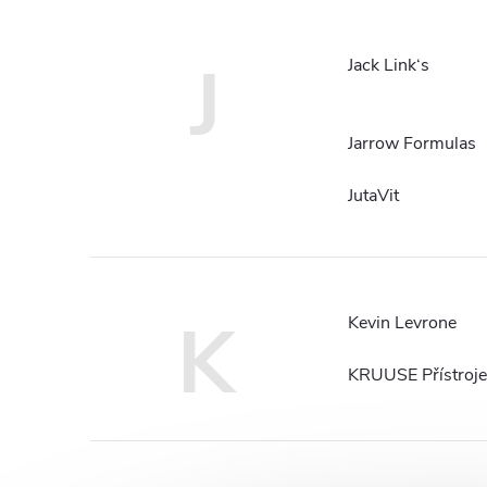
J
Jack Link‘s
Jarrow Formulas
JutaVit
K
Kevin Levrone
KRUUSE Přístroje