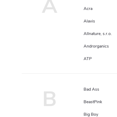
A
Acra
Alavis
Allnature, s.r.o.
Androrganics
ATP
B
Bad Ass
BeastPink
Big Boy