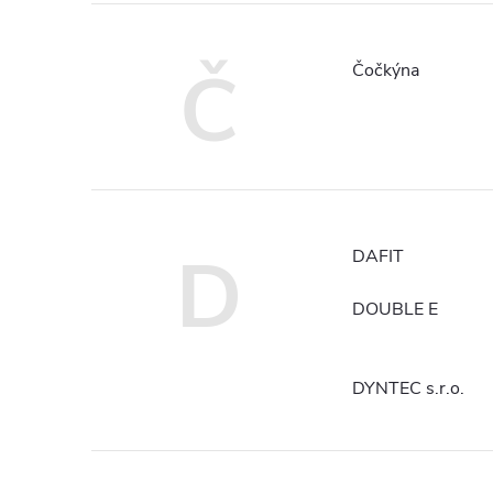
Č
Čočkýna
D
DAFIT
DOUBLE E
DYNTEC s.r.o.