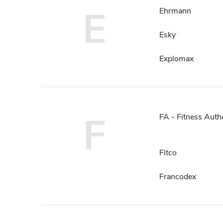
E
Ehrmann
Esky
Explomax
F
FA - Fitness Auth
Fitco
Francodex