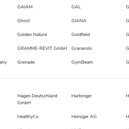
GAIAM
GAL
G
Ghost
GIANA
G
Golden Nature
Goldfield
G
GRAMME-REVIT GmbH
Granarolo
G
any
Grenade
GymBeam
G
Hagen Deutschland
Harbinger
H
GmbH
HealthyCo
Heiniger AG
H