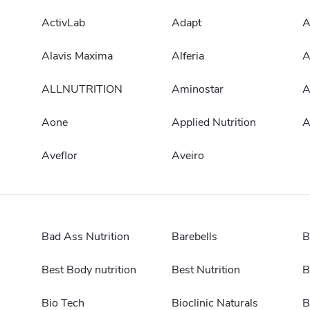
ActivLab
Adapt
A
Alavis Maxima
Alferia
A
ALLNUTRITION
Aminostar
A
Aone
Applied Nutrition
A
Aveflor
Aveiro
Bad Ass Nutrition
Barebells
B
Best Body nutrition
Best Nutrition
B
Bio Tech
Bioclinic Naturals
B