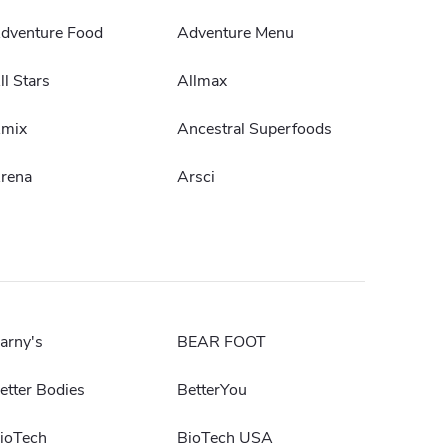
dventure Food
Adventure Menu
ll Stars
Allmax
mix
Ancestral Superfoods
rena
Arsci
arny's
BEAR FOOT
etter Bodies
BetterYou
ioTech
BioTech USA