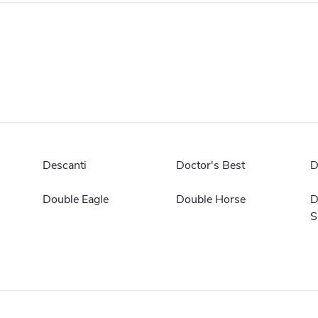
Descanti
Doctor's Best
D
Double Eagle
Double Horse
D
S