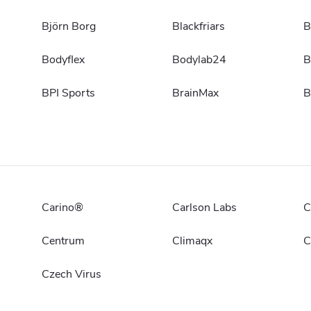
Björn Borg
Blackfriars
B
Bodyflex
Bodylab24
B
BPI Sports
BrainMax
B
Carino®
Carlson Labs
C
Centrum
Climaqx
C
Czech Virus