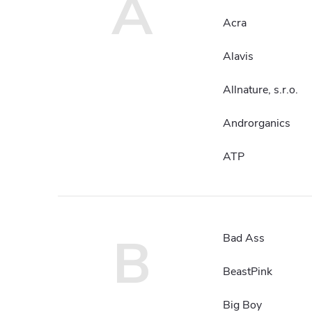
A
Acra
Alavis
Allnature, s.r.o.
Androrganics
ATP
B
Bad Ass
BeastPink
Big Boy