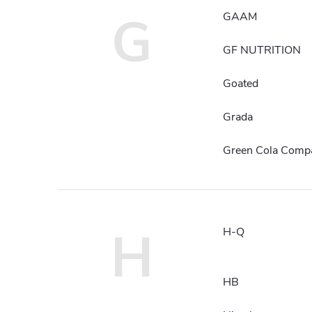
G
GAAM
GF NUTRITION
Goated
Grada
Green Cola Comp
H
H-Q
HB