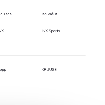
an Tana
Jan Vašut
NX
JNX Sports
opp
KRUUSE