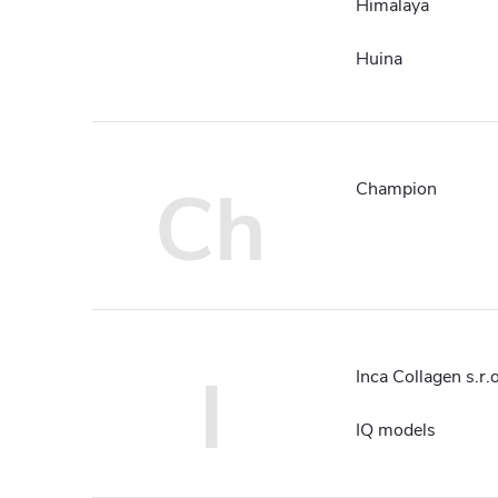
Himalaya
Huina
Ch
Champion
I
Inca Collagen s.r.o
IQ models