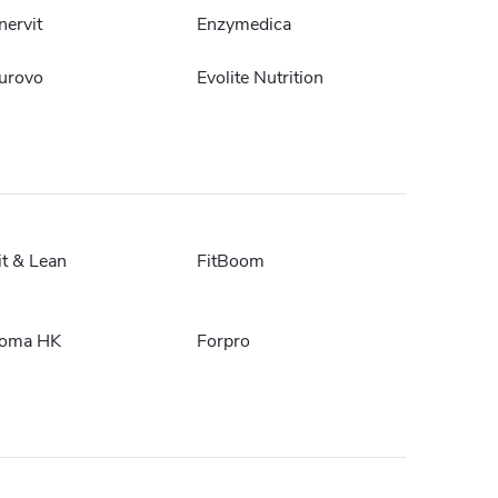
nervit
Enzymedica
urovo
Evolite Nutrition
it & Lean
FitBoom
oma HK
Forpro