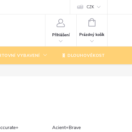
CZK
NÁKUPNÍ
KOŠÍK
Prázdný košík
Přihlášení
RTOVNÍ VYBAVENÍ
🧬 DLOUHOVĚKOST
K
ccurate+
Acient+Brave