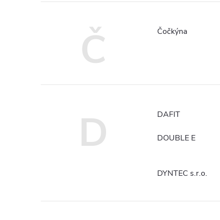
Č
Čočkýna
D
DAFIT
DOUBLE E
DYNTEC s.r.o.