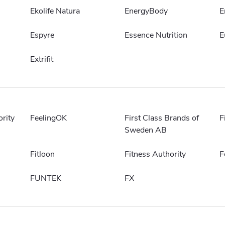
Ekolife Natura
EnergyBody
E
Espyre
Essence Nutrition
E
Extrifit
ority
FeelingOK
First Class Brands of
F
Sweden AB
Fitloon
Fitness Authority
F
FUNTEK
FX