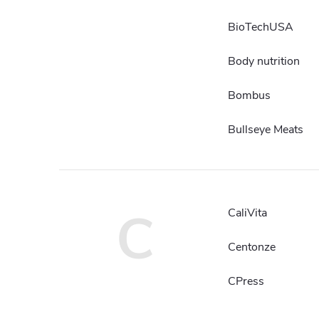
BioTechUSA
Body nutrition
Bombus
Bullseye Meats
C
CaliVita
Centonze
CPress