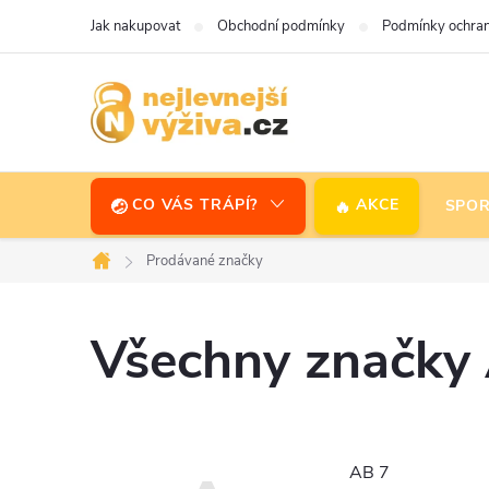
Přejít
Jak nakupovat
Obchodní podmínky
Podmínky ochran
na
obsah
CO VÁS TRÁPÍ?
AKCE
SPOR
Prodávané značky
Domů
Všechny značky
AB 7