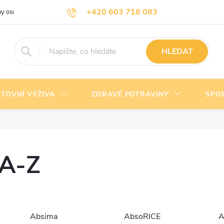
+420 603 718 083
y osobních údajů
Doprava a platba
Kontakty
info@nejlevnejsivyziva.cz
HLEDAT
TOVNÍ VÝŽIVA
ZDRAVÉ POTRAVINY
SPO
 A-Z
Absima
AbsoRICE
A