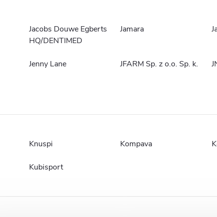
Jacobs Douwe Egberts
Jamara
J
HQ/DENTIMED
Jenny Lane
JFARM Sp. z o.o. Sp. k.
J
Knuspi
Kompava
K
Kubisport