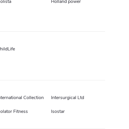
olista
Holland power
hildLife
nternational Collection
Intersurgical Ltd
solator Fitness
Isostar