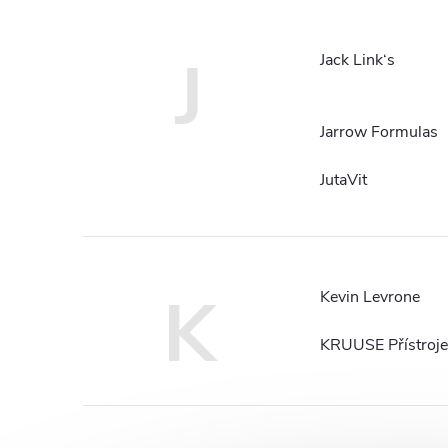
J
Jack Link‘s
Jarrow Formulas
JutaVit
K
Kevin Levrone
KRUUSE Přístroje