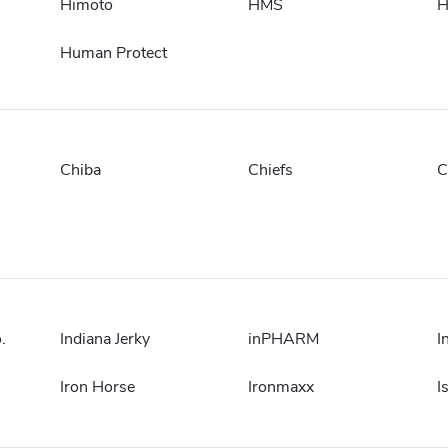
Himoto
HMS
H
Human Protect
Chiba
Chiefs
C
.
Indiana Jerky
inPHARM
I
Iron Horse
Ironmaxx
I